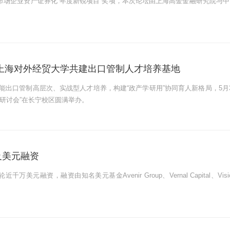
间市场企业资产证券化“年度新锐项目”奖项，本次论坛由上海高金金融研究院与中
上海对外经贸大学共建出口管制人才培养基地
出口管制高层次、实战型人才培养，构建“政产学研用”协同育人新格局，5月3
研讨会”在长宁校区圆满举办。
组及美元融资
元融资，融资由知名美元基金Avenir Group、Vernal Capital、Visi