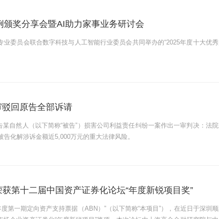
例颁奖分享会暨AI助力家事业务研讨会
理专业委员会联合数字科技与人工智能行业委员会共同举办的“2025年度十大优秀
审驳回原告全部诉请
告某自然人（以下简称“被告”）损害公司利益责任纠纷一案作出一审判决：法院
告化解涉诉金额近5,000万元的重大法律风险。
荣获第十二届中国资产证券化论坛“年度新锐项目奖”
年度第一期定向资产支持票据（ABN）”（以下简称“本项目”），在近日于深圳顺