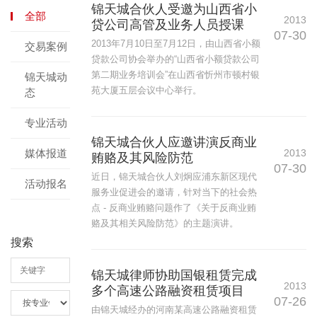
锦天城合伙人受邀为山西省小
全部
2013
贷公司高管及业务人员授课
07-30
2013年7月10日至7月12日，由山西省小额
交易案例
贷款公司协会举办的“山西省小额贷款公司
第二期业务培训会”在山西省忻州市顿村银
锦天城动
苑大厦五层会议中心举行。
态
专业活动
锦天城合伙人应邀讲演反商业
媒体报道
2013
贿赂及其风险防范
07-30
近日，锦天城合伙人刘炯应浦东新区现代
活动报名
服务业促进会的邀请，针对当下的社会热
点 - 反商业贿赂问题作了《关于反商业贿
赂及其相关风险防范》的主题演讲。
搜索
锦天城律师协助国银租赁完成
2013
多个高速公路融资租赁项目
07-26
由锦天城经办的河南某高速公路融资租赁