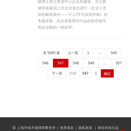
斌博士受江西省中小企业局邀请，为江西
省60余家拟上市企业老总进行《企业上市
前的融资操作——引入PE与实现并购》的
专题讲座，此次讲座受到与会的政府领导
和企业家的一致好评。
共 5565 条
上一页
1
…
545
546
547
548
549
…
557
下一页
到第
页
确定
上海市锦天城律师事务所
|
免责条款
|
隐私政策
|
律谷科技出品