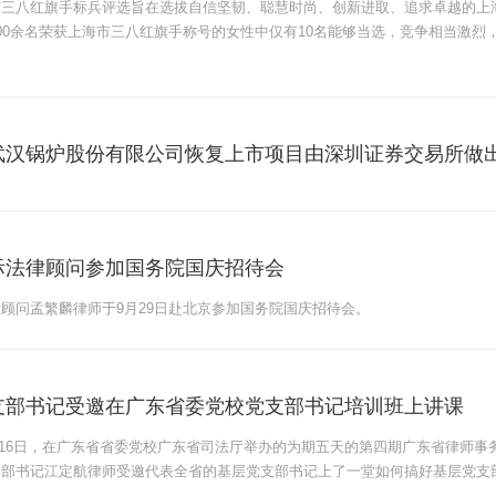
市三八红旗手标兵评选旨在选拔自信坚韧、聪慧时尚、创新进取、追求卓越的上
00余名荣获上海市三八红旗手称号的女性中仅有10名能够当选，竞争相当激烈
武汉锅炉股份有限公司恢复上市项目由深圳证券交易所做
际法律顾问参加国务院国庆招待会
顾问孟繁麟律师于9月29日赴北京参加国务院国庆招待会。
支部书记受邀在广东省委党校党支部书记培训班上讲课
2日至16日，在广东省省委党校广东省司法厅举办的为期五天的第四期广东省律师
支部书记江定航律师受邀代表全省的基层党支部书记上了一堂如何搞好基层党支