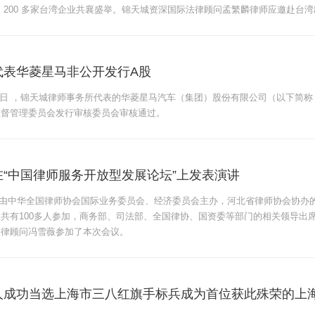
 200 多家台湾企业共襄盛举。锦天城资深国际法律顾问孟繁麟律师应邀赴台
代表华菱星马非公开发行A股
 月 21 日 ，锦天城律师事务所代表的华菱星马汽车（集团）股份有限公司（以下简称 “
监督管理委员会发行审核委员会审核通过。
“中国律师服务开放型发展论坛”上发表演讲
2日，由中华全国律师协会国际业务委员会、经济委员会主办，河北省律师协会协办
共有100多人参加，商务部、司法部、全国律协、国资委等部门的相关领导出
法律顾问冯雪薇参加了本次会议。
人成功当选上海市三八红旗手标兵成为首位获此殊荣的上