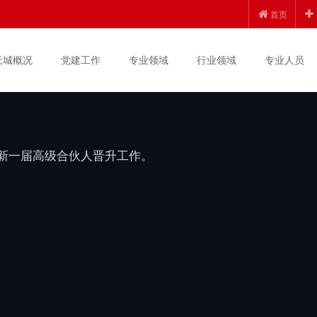
创新发展 | 锦天城
首页
上半年度高级合伙人晋
天城概况
党建工作
专业领域
行业领域
专业人员
度新一届高级合伙人晋升工作。