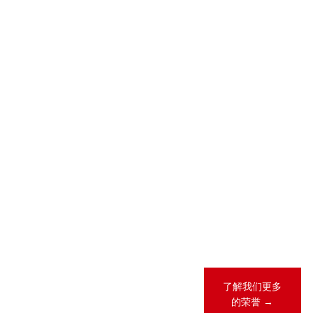
2026-05-28
2026-04-23
2026 年 “《商
锦天城28项业
法》卓越律所
务领域、31人
大奖”（China
次荣登
Business Law
LEGALBAND
Awards）榜
2026年度中
单
国客户指南
2026-02-12
锦天城13项业
务领域、26人
次荣登《钱伯
斯全球法律指
南2026》
了解我们更多
的荣誉 →