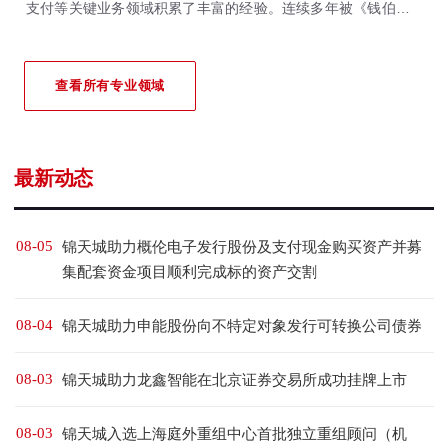
支付等关键业务领域积累了丰富的经验。连续多年被《钱伯斯全
球&大中华区法律指南》、《亚洲法律杂志》、《法律500强》等
国际权威法律评级机构重点推荐。
查看所有专业领域
最新动态
08-05
锦天城助力概伦电子发行股份及支付现金购买资产并募
集配套资金项目顺利完成标的资产交割
08-04
锦天城助力申能股份向不特定对象发行可转换公司债券
08-03
锦天城助力龙鑫智能在北京证券交易所成功挂牌上市
08-03
锦天城入选上海庭外重组中心首批独立重组顾问（机