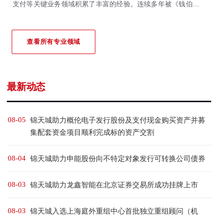
支付等关键业务领域积累了丰富的经验。连续多年被《钱伯斯全
球&大中华区法律指南》、《亚洲法律杂志》、《法律500强》等
国际权威法律评级机构重点推荐。
查看所有专业领域
最新动态
08-05
锦天城助力概伦电子发行股份及支付现金购买资产并募
集配套资金项目顺利完成标的资产交割
08-04
锦天城助力申能股份向不特定对象发行可转换公司债券
08-03
锦天城助力龙鑫智能在北京证券交易所成功挂牌上市
08-03
锦天城入选上海庭外重组中心首批独立重组顾问（机