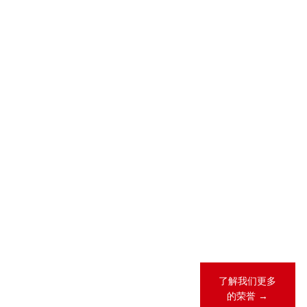
2026-05-28
2026-04-23
2026 年 “《商
锦天城28项业
法》卓越律所
务领域、31人
大奖”（China
次荣登
Business Law
LEGALBAND
Awards）榜
2026年度中
单
国客户指南
2026-02-12
锦天城13项业
务领域、26人
次荣登《钱伯
斯全球法律指
南2026》
了解我们更多
的荣誉 →