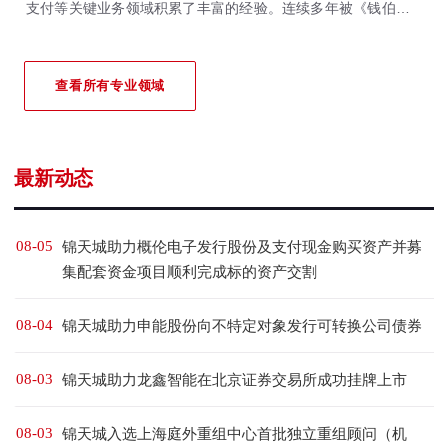
支付等关键业务领域积累了丰富的经验。连续多年被《钱伯斯全
球&大中华区法律指南》、《亚洲法律杂志》、《法律500强》等
国际权威法律评级机构重点推荐。
查看所有专业领域
最新动态
08-05
锦天城助力概伦电子发行股份及支付现金购买资产并募
集配套资金项目顺利完成标的资产交割
08-04
锦天城助力申能股份向不特定对象发行可转换公司债券
08-03
锦天城助力龙鑫智能在北京证券交易所成功挂牌上市
08-03
锦天城入选上海庭外重组中心首批独立重组顾问（机