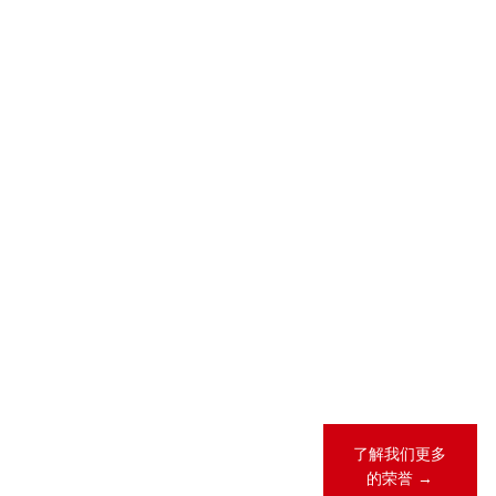
2026-05-28
2026-04-23
2026 年 “《商
锦天城28项业
法》卓越律所
务领域、31人
大奖”（China
次荣登
Business Law
LEGALBAND
Awards）榜
2026年度中
单
国客户指南
2026-02-12
锦天城13项业
务领域、26人
次荣登《钱伯
斯全球法律指
南2026》
了解我们更多
的荣誉 →