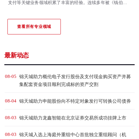
支付等关键业务领域积累了丰富的经验。连续多年被《钱伯斯全
球&大中华区法律指南》、《亚洲法律杂志》、《法律500强》等
国际权威法律评级机构重点推荐。
查看所有专业领域
最新动态
08-05
锦天城助力概伦电子发行股份及支付现金购买资产并募
集配套资金项目顺利完成标的资产交割
08-04
锦天城助力申能股份向不特定对象发行可转换公司债券
08-03
锦天城助力龙鑫智能在北京证券交易所成功挂牌上市
08-03
锦天城入选上海庭外重组中心首批独立重组顾问（机