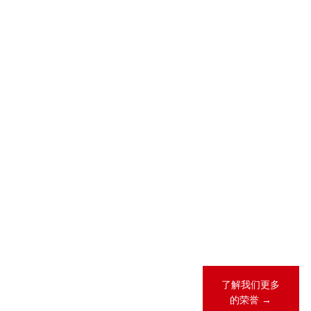
2026-05-28
2026-04-23
2026 年 “《商
锦天城28项业
法》卓越律所
务领域、31人
大奖”（China
次荣登
Business Law
LEGALBAND
Awards）榜
2026年度中
单
国客户指南
2026-02-12
锦天城13项业
务领域、26人
次荣登《钱伯
斯全球法律指
南2026》
了解我们更多
的荣誉 →