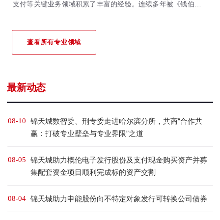
支付等关键业务领域积累了丰富的经验。连续多年被《钱伯斯全
球&大中华区法律指南》、《亚洲法律杂志》、《法律500强》等
国际权威法律评级机构重点推荐。
查看所有专业领域
最新动态
08-10
锦天城数智委、刑专委走进哈尔滨分所，共商“合作共
赢：打破专业壁垒与专业界限”之道
08-05
锦天城助力概伦电子发行股份及支付现金购买资产并募
集配套资金项目顺利完成标的资产交割
08-04
锦天城助力申能股份向不特定对象发行可转换公司债券