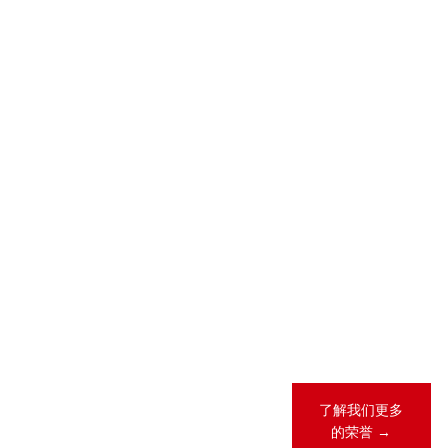
2026-05-28
2026-04-23
2026 年 “《商
锦天城28项业
法》卓越律所
务领域、31人
大奖”（China
次荣登
Business Law
LEGALBAND
Awards）榜
2026年度中
单
国客户指南
2026-02-12
锦天城13项业
务领域、26人
次荣登《钱伯
斯全球法律指
南2026》
了解我们更多
的荣誉 →