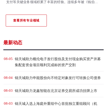
支付等关键业务领域积累了丰富的经验。连续多年被《钱伯斯全
球&大中华区法律指南》、《亚洲法律杂志》、《法律500强》等
国际权威法律评级机构重点推荐。
查看所有专业领域
最新动态
08-05
锦天城助力概伦电子发行股份及支付现金购买资产并募
集配套资金项目顺利完成标的资产交割
08-04
锦天城助力申能股份向不特定对象发行可转换公司债券
08-03
锦天城助力龙鑫智能在北京证券交易所成功挂牌上市
08-03
锦天城入选上海庭外重组中心首批独立重组顾问（机