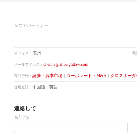
シニアパートナー
広州
オフィス：
電
chenhe@allbrightlaw.com
メールアドレス：
証券・資本市場
|
コーポレート・M&A
|
クロスボーダ
専門分野：
中国語
|
英語
使用言語：
連絡して
名前(*):