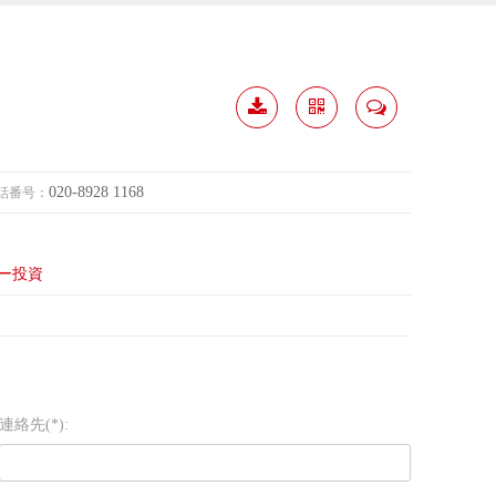
履歴
分か
連絡
ダウ
ち合
して
020-8928 1168
話番号：
ンロ
う
ード
ー投資
連絡先(*):