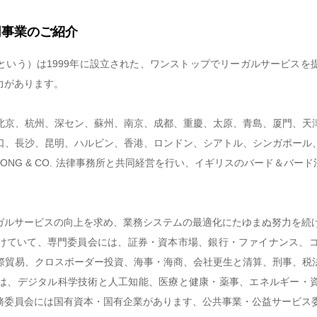
同事業のご紹介
という）は1999年に設立された、ワンストップでリーガルサービスを
力があります。
北京、杭州、深セン、蘇州、南京、成都、重慶、太原、青島、厦門、天
口、長沙、昆明、ハルビン、香港、ロンドン、シアトル、シンガポール
WONG & CO. 法律事務所と共同経営を行い、イギリスのバード＆バード法律事務
ガルサービスの向上を求め、業務システムの最適化にたゆまぬ努力を続け
けていて、専門委員会には、証券・資本市場、銀行・ファイナンス、コ
際貿易、クロスボーダー投資、海事・海商、会社更生と清算、刑事、税
は、デジタル科学技術と人工知能、医療と健康・薬事、エネルギー・
務委員会には国有資本・国有企業があります、公共事業・公益サービス