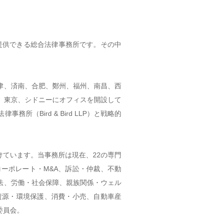
提供できる総合法律事務所です。その中
津、済南、合肥、鄭州、福州、南昌、西
、東京、シドニーにオフィスを開設して
所（Bird & Bird LLP）と戦略的
ています。当事務所は現在、22の専門
ーポレート・M&A、訴訟・仲裁、不動
法、労働・社会保障、親族関係・ウェル
資源・環境保護、消費・小売、自動車産
委員会。