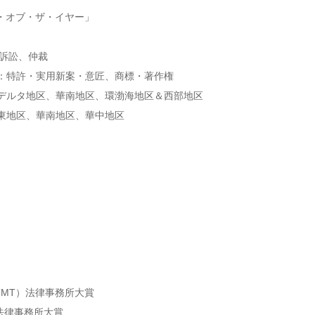
・オブ・ザ・イヤー」
：訴訟、仲裁
ング：特許・実用新案・意匠、商標・著作権
長江デルタ地区、華南地区、環渤海地区＆西部地区
：華東地区、華南地区、華中地区
MT）法律事務所大賞
法律事務所大賞