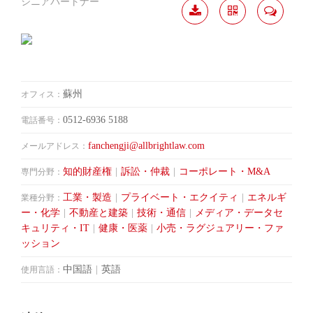
シニアパートナー
履歴
分か
連絡
ダウ
ち合
して
ンロ
う
ード
蘇州
オフィス：
0512-6936 5188
電話番号：
fanchengji@allbrightlaw.com
メールアドレス：
知的財産権
|
訴訟・仲裁
|
コーポレート・M&A
専門分野：
工業・製造
|
プライベート・エクイティ
|
エネルギ
業種分野：
ー・化学
|
不動産と建築
|
技術・通信
|
メディア・データセ
キュリティ・IT
|
健康・医薬
|
小売・ラグジュアリー・ファ
ッション
中国語
|
英語
使用言語：