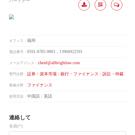
パートナー
履歴
分か
連絡
ダウ
ち合
して
ンロ
う
ード
福州
オフィス：
0591-8785 0803，13960922591
電話番号：
chenf@allbrightlaw.com
メールアドレス：
証券・資本市場
|
銀行・ファイナンス
|
訴訟・仲裁
専門分野：
ファイナンス
業種分野：
中国語
|
英語
使用言語：
連絡して
名前(*):