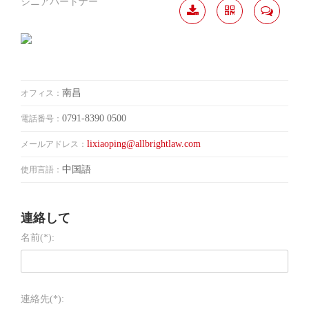
シニアパートナー
履歴
分か
連絡
ダウ
ち合
して
ンロ
う
ード
南昌
オフィス：
0791-8390 0500
電話番号：
lixiaoping@allbrightlaw.com
メールアドレス：
中国語
使用言語：
連絡して
名前(*):
連絡先(*):