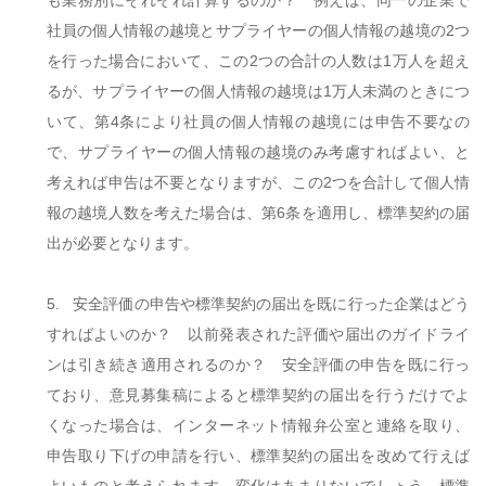
も業務別にそれぞれ計算するのか？ 例えば、同一の企業で
社員の個人情報の越境とサプライヤーの個人情報の越境の
2
つ
を行った場合において、この
2
つの合計の人数は
1
万人を超え
るが、サプライヤーの個人情報の越境は
1
万人未満のときにつ
いて、第
4
条により社員の個人情報の越境には申告不要なの
で、サプライヤーの個人情報の越境のみ考慮すればよい、と
考えれば申告は不要となりますが、この
2
つを合計して個人情
報の越境人数を考えた場合は、第
6
条を適用し、標準契約の届
出が必要となります。
5.
安全評価の申告や標準契約の届出を既に行った企業はどう
すればよいのか？ 以前発表された評価や届出のガイドライ
ンは引き続き適用されるのか？ 安全評価の申告を既に行っ
ており、意見募集稿によると標準契約の届出を行うだけでよ
くなった場合は、インターネット情報弁公室と連絡を取り、
申告取り下げの申請を行い、標準契約の届出を改めて行えば