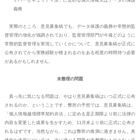
イバーセキュリティ法」に定める個人情報又はデータの保護
義務
実際のところ、意見募集稿でも、データ保護の義務や常態的監
督管理の強化が強調されており、監督管理部門が今後どのように
常態的監督管理を実現していくかについて、意見募集稿が正式に
公布されてから実務経験が積まれるのをある程度の時間待つ必要
があるかもしれません。
未整理の問題
真っ先に気になる問題は、やはり意見募集稿はいつ正式に公布
されるのか、ということです。弊所の予想では、意見募集稿は、
「個人情報越境標準契約弁法」に定める是正期限より前に法律の
内容を変更した成果を生かすため、
11
月末より前に正式に公布さ
れるはずです。当然ながら、これは弊所の推測に過ぎません。具