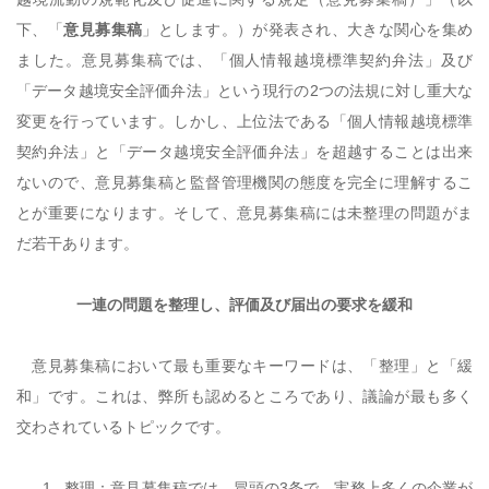
下、「
意見募集稿
」とします。）が発表され、大きな関心を集め
ました。意見募集稿では、「個人情報越境標準契約弁法」及び
「データ越境安全評価弁法」という現行の
2
つの法規に対し重大な
変更を行っています。しかし、上位法である「個人情報越境標準
契約弁法」と「データ越境安全評価弁法」を超越することは出来
ないので、意見募集稿と監督管理機関の態度を完全に理解するこ
とが重要になります。そして、意見募集稿には未整理の問題がま
だ若干あります。
一連の問題を整理し、評価及び届出の要求を緩和
意見募集稿において最も重要なキーワードは、「整理」と「緩
和」です。これは、弊所も認めるところであり、議論が最も多く
交わされているトピックです。
1.
整理：意見募集稿では、冒頭の
3
条で、実務上多くの企業が