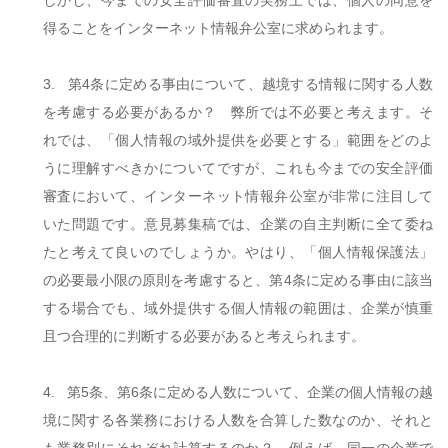
しかし、今までの安全評価審査の実務上では、個人の同意を
得ることをインターネット情報弁公室に求められます。
3.
第
4
条に定める事由について、越境する情報に関する人数
を考慮する必要があるか？ 弊所では不必要と考えます。そ
れでは、「個人情報の域外提供を必要とする」範囲をどのよ
うに理解すべきかについてですが、これも今までの安全評価
審査において、インターネット情報弁公室が非常に注目して
いた問題です。意見募集稿では、企業の自主判断に全て委ね
たと考えて良いのでしょうか。やはり、「個人情報保護法」
の必要最小限の原則を考慮すると、第
4
条に定める事由に該当
する場合でも、域外提供する個人情報の範囲は、企業が慎重
且つ合理的に判断する必要があると考えられます。
4.
第
5
条、第
6
条に定める人数について、企業の個人情報の越
境に関する各業務における人数を合算した数なのか、それと