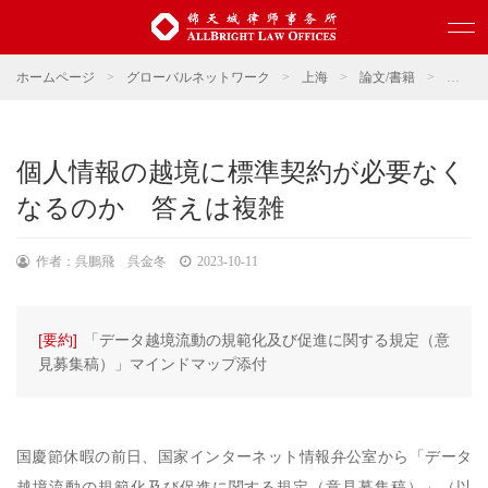
ホームページ
>
グローバルネットワーク
>
上海
>
論文/書籍
>
論文
個人情報の越境に標準契約が必要なく
なるのか 答えは複雑
作者：呉鵬飛 呉金冬
2023-10-11
[要約]
「データ越境流動の規範化及び促進に関する規定（意
見募集稿）」マインドマップ添付
国慶節休暇の前日、国家インターネット情報弁公室から「データ
越境流動の規範化及び促進に関する規定（意見募集稿）」（以