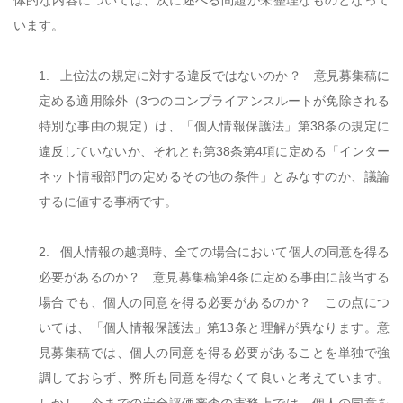
体的な内容については、次に述べる問題が未整理なものとなって
います。
1.
上位法の規定に対する違反ではないのか？ 意見募集稿に
定める適用除外（
3
つのコンプライアンスルートが免除される
特別な事由の規定）は、「個人情報保護法」第
38
条の規定に
違反していないか、それとも第
38
条第
4
項に定める「インター
ネット情報部門の定めるその他の条件」とみなすのか、議論
するに値する事柄です。
2.
個人情報の越境時、全ての場合において個人の同意を得る
必要があるのか？ 意見募集稿第
4
条に定める事由に該当する
場合でも、個人の同意を得る必要があるのか？ この点につ
いては、「個人情報保護法」第
13
条と理解が異なります。意
見募集稿では、個人の同意を得る必要があることを単独で強
調しておらず、弊所も同意を得なくて良いと考えています。