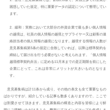
困惑していた規定、特に重要データの認定について整理してい
ます。
2.
緩和：実務において大部分の外資企業で最も多い個人情報
の越境は、社員の個人情報の越境とサプライヤー又は顧客の連
絡担当者の個人情報の越境になります。越境する情報の人数が
意見募集稿第
5
条の規定に合致していれば、以降は標準契約を
締結して届け出を行う必要がないと考えられます。「個人情報
越境標準契約弁法」に定める
11
月末までの是正期限を前にした
企業にとって、これは非常にメリットが大きいものとなりま
す。
意見募集稿は計
11
条から成り、その他の条文も全て重要なもの
ばかりですが、紹介している記事も数多くありますので、ここで
は割愛させて頂きます。意見募集稿の構造と内容を皆様により鮮
明にご理解いただけるよう、弊所にてマインドマップを作成しま