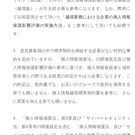
ライン（第
1
版）」の中の「個人情報保護影響評価申告書雛形
（越境版）」が引き続き最も参考になります。なお、弊所に
て以前提供させて頂いた
「越境業務における企業の個人情報
保護影響評価の実施方法」
をご参考にして頂いても結構で
す。
3.
意見募集稿の中で標準契約を締結する必要がない特別な事
由を定めていますが、「個人情報保護法」の関連規定及び個
人情報保護影響評価の要求に基づき、個人情報取扱者と域外
受信者との間である程度の約定がやはり必要になります。こ
の約定は、契約書でも、お互いのグループで規則を適用する
形でも構いません。個人情報越境標準契約書を参考に、さら
に変更を加える形でも構いません。
4.
「個人情報保護法」第
5
章及び「サイバーセキュリティ
法」第
4
章等の関連規定を含む、「個人情報保護法」及び「サ