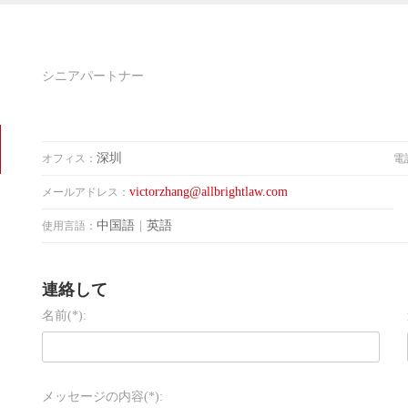
シニアパートナー
深圳
オフィス：
電
victorzhang@allbrightlaw.com
メールアドレス：
中国語
|
英語
使用言語：
連絡して
名前(*):
メッセージの内容(*):