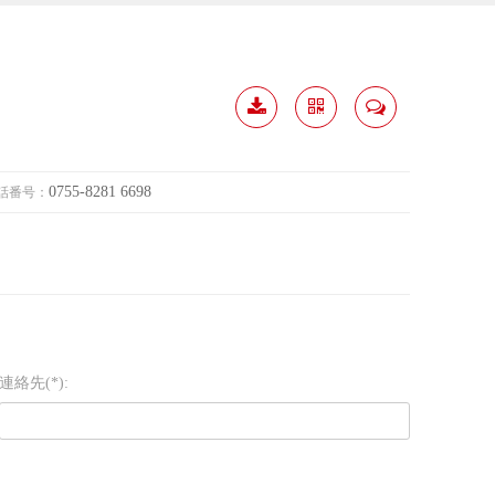
履歴
分か
連絡
ダウ
ち合
して
0755-8281 6698
話番号：
ンロ
う
ード
連絡先(*):