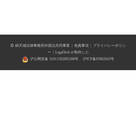
錦天城法律事務所外国法共同事業
|
免責事項
|
プライバシーポリシ
ー
|
LegalTech が制作した
沪公网安备 31011502005268号
沪ICP备05002643号