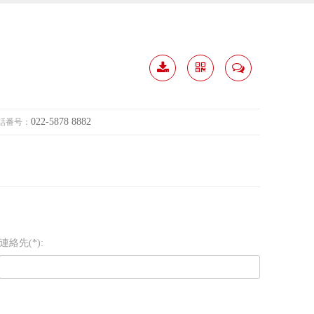
履歴
分か
連絡
ダウ
ち合
して
022-5878 8882
話番号：
ンロ
う
ード
連絡先(*):