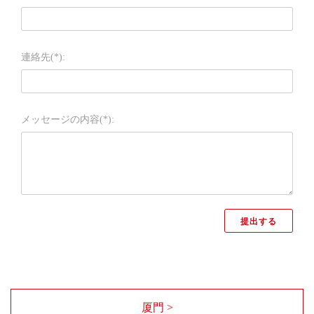
連絡先(*):
メッセージの内容(*):
厦門 >