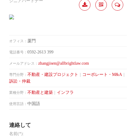
シニアパートナー
履歴
分か
連絡
ダウ
ち合
して
ンロ
う
ード
厦門
オフィス：
0592-2613 399
電話番号：
zhangjisen@allbrightlaw.com
メールアドレス：
不動産・建設プロジェクト
|
コーポレート・M&A
|
専門分野：
訴訟・仲裁
不動産と建築
|
インフラ
業種分野：
中国語
使用言語：
連絡して
名前(*):