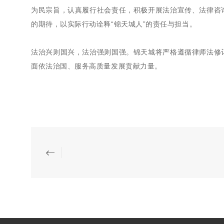
为民宗旨，认真履行社会责任，积极开展法治宣传、法律咨
的期待，以实际行动诠释“锦天城人”的责任与担当。
法治兴则国兴，法治强则国强。锦天城将严格遵循律师法修
面依法治国、服务高质量发展贡献力量。