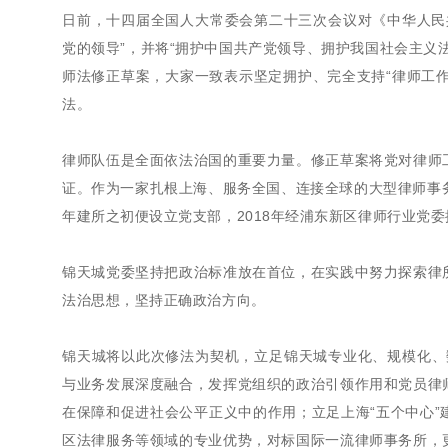
日前，十四届全国人大常委会第二十三次会议对《中华人民
党的领导”，并将“拥护中国共产党领导、拥护我国社会主义
师法修正草案，大家一致表示坚定拥护、完全支持“律师工作
法。
律师队伍是全面依法治国的重要力量。修正草案将党对律师
证。作为一家扎根上海、服务全国、连接全球的大型律师事务
年建所之初便设立党支部，2018年经浦东新区律师行业党
锦天城党委坚持把政治标准放在首位，在实践中努力探索律
法治思想，坚持正确政治方向。
锦天城将以此次修法为契机，立足锦天城专业化、规模化、
与业务发展深度融合，发挥党组织的政治引领作用和党员律
在保障和促进社会公平正义中的作用；立足上海“五个中心
区法律服务等领域的专业优势，对标国际一流律师事务所，