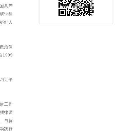
国共产
习研讨律
法治”入
政治保
1999
习近平
党建工作
挥律师
裁、自贸
动践行