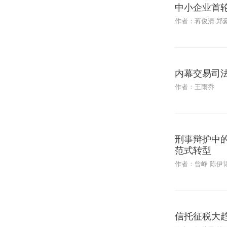
中小企业首
作者：蒋俊清 郑
内幕交易司
作者：王雨乔
刑事辩护中的
范式转型
作者：曾峥 陈伊
信托征税大