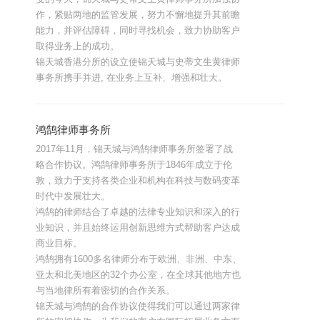
作，紧贴两地的监管发展，努力不懈地提升其前瞻
能力，并评估障碍，同时寻找机会，致力协助客户
取得业务上的成功。
锦天城香港分所的设立使锦天城与史蒂文生黄律师
事务所携手并进, 在业务上互补、增强和壮大。
鸿鹄律师事务所
2017年11月，锦天城与鸿鹄律师事务所签署了战
略合作协议。鸿鹄律师事务所于1846年成立于伦
敦，致力于支持各类企业和机构在科技与数码变革
时代中发展壮大。
鸿鹄的律师结合了卓越的法律专业知识和深入的行
业知识，并且始终运用创新思维方式帮助客户达成
商业目标。
鸿鹄拥有1600多名律师分布于欧洲、非洲、中东、
亚太和北美地区的32个办公室，在全球其他地方也
与当地律所有着密切的合作关系。
锦天城与鸿鹄的合作协议使得我们可以通过两家律