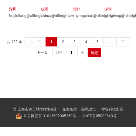
深圳
杭州
成都
深圳
huyinliang@allbrightlaw.com
xnhua@allbrightlaw.com
huyongchao@allbrightlaw.com
pengjiang@allbrig
共 122 条
上一页
1
2
3
4
5
…
11
下一页
到第
页
确定
上海市锦天城律师事务所
|
免责条款
|
隐私政策
|
律谷科技出品
沪公网安备 31011502005268号
沪ICP备05002643号