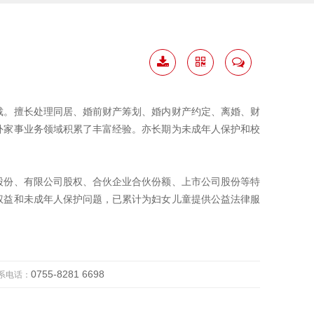
下载
二维
联系
简历
码
我
裁。擅长处理同居、婚前财产筹划、婚内财产约定、离婚、财
外家事业务领域积累了丰富经验。亦长期为未成年人保护和校
股份、有限公司股权、合伙企业合伙份额、上市公司股份等特
权益和未成年人保护问题，已累计为妇女儿童提供公益法律服
0755-8281 6698
系电话：