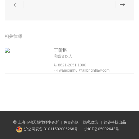
相关律师
王昕晖
高级合伙人
8621-2051 1000
wangxinhui@allbrightlaw.com
上海市锦天城律师事务所
|
免责条款
|
隐私政策
|
律谷科技出品
沪公网安备 31011502005268号
沪ICP备05002643号