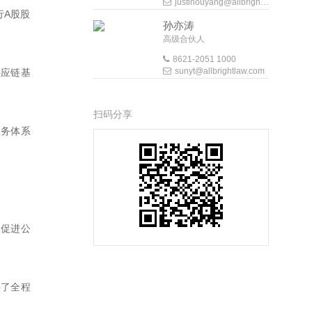
justinouyang@allbrightlaw.com
行A股股
孙亦涛
高级合伙人
8621-2051 1000
sunyt@allbrightlaw.com
供应链基
扫码分享
业务体系
，促进公
供了全程