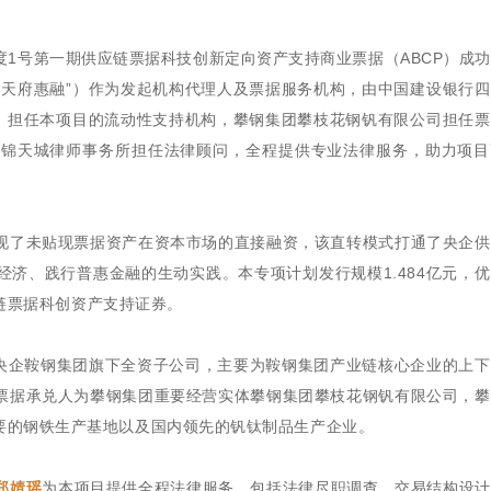
5年度1号第一期供应链票据科技创新定向资产支持商业票据（ABCP）成
“天府惠融”）作为发起机构代理人及票据服务机构，由中国建设银行
”）担任本项目的流动性支持机构，攀钢集团攀枝花钢钒有限公司担任
市锦天城律师事务所担任法律顾问，全程提供专业法律服务，助力项目
现了未贴现票据资产在资本市场的直接融资，该直转模式打通了央企供
济、践行普惠金融的生动实践。本专项计划发行规模1.484亿元，
应链票据科创资产支持证券。
大型央企鞍钢集团旗下全资子公司，主要为鞍钢集团产业链核心企业的上
票据承兑人为攀钢集团重要经营实体攀钢集团攀枝花钢钒有限公司，攀
要的钢铁生产基地以及国内领先的钒钛制品生产企业。
郑婧瑶
为本项目提供全程法律服务，包括法律尽职调查、交易结构设计