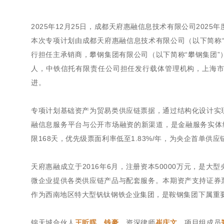
2025年12月25日，成都天府惠融信息技术有限公司202
本次专项计划由成都天府惠融信息技术有限公司（以下简称
行担任主承销商，攀钢集团有限公司（以下简称“攀钢集团
人，中铁信托有限责任公司担任发行载体管理机构，上海
进。
专项计划基础资产为贸易类供应链票据，通过结构化设计实
融信息服务平台与公开市场融资的新渠道，是金融服务实体经
限168天，优先级票面利率低至1.83%/年，为央企首单供
天府惠融成立于2016年6月，注册资本50000万元，是
微企业提供各类供应链产品与配套服务。本期资产支持证券
作为西南地区特大型钒钛钢铁企业集团，是鞍钢集团下属重
锦天城合伙人
王昕晖
、
钱豪
，资深律师
崔庆文
，项目组成员