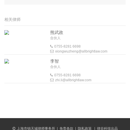
相关律师
熊武政
合伙人
0755-8281 6698
xiongwuzheng@allbrightlaw.com
李智
合伙人
0755-8281 6698
zhi.li@allbrightlaw.com
上海市锦天城律师事务所
|
免责条款
|
隐私政策
|
律谷科技出品