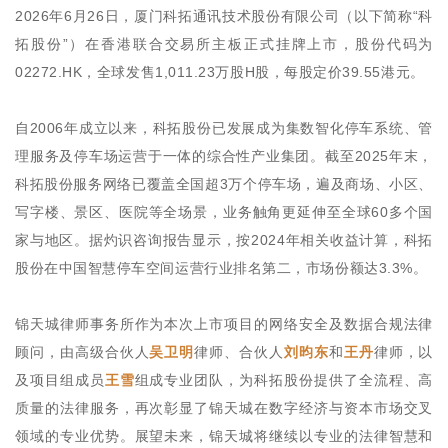
2026年6月26日，厦门科拓通讯技术股份有限公司（以下简称“科
拓股份”）在香港联合交易所主板正式挂牌上市，股份代码为
02272.HK，全球发售1,011.23万股H股，每股定价39.55港元。
自2006年成立以来，科拓股份已发展成为集数智化停车系统、管
理服务及停车场运营于一体的综合性产业集团。截至2025年末，
科拓股份服务网络已覆盖全国超3万个停车场，遍及商场、小区、
写字楼、景区、医院等全场景，业务触角更延伸至全球60多个国
家与地区。据灼识咨询报告显示，按2024年相关收益计算，科拓
股份在中国智慧停车空间运营行业排名第二，市场份额达3.3%。
锦天城律师事务所作为本次上市项目的网络安全及数据合规法律
顾问，由高级合伙人
吴卫明
律师、合伙人
刘昀东
和
王丹
律师，以
及项目组成员
王雪
组成专业团队，为科拓股份提供了全流程、高
质量的法律服务，再次彰显了锦天城在数字经济与资本市场交叉
领域的专业优势。展望未来，锦天城将继续以专业的法律智慧和