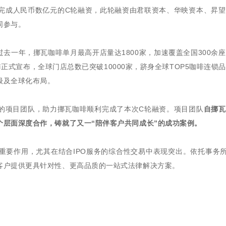
EE)完成人民币数亿元的C轮融资，此轮融资由君联资本、华映资本、昇
同参与。
过去一年，挪瓦咖啡单月最高开店量达1800家，加速覆盖全国300余
啡正式宣布，全球门店总数已突破10000家，跻身全球TOP5咖啡连锁
级及全球化布局。
的项目团队，助力挪瓦咖啡顺利完成了本次C轮融资。项目团队
自挪瓦
层面深度合作，铸就了又一“陪伴客户共同成长”的成功案例。
要作用，尤其在结合IPO服务的综合性交易中表现突出。依托事务所
客户提供更具针对性、更高品质的一站式法律解决方案。