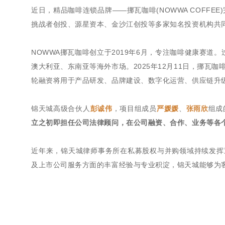
近日，精品咖啡连锁品牌——挪瓦咖啡(NOWWA COFF
挑战者创投、源星资本、金沙江创投等多家知名投资机构共
NOWWA挪瓦咖啡创立于2019年6月，专注咖啡健康赛道。
澳大利亚、东南亚等海外市场。2025年12月11日，挪瓦咖
轮融资将用于产品研发、品牌建设、数字化运营、供应链升
锦天城高级合伙人
彭诚伟
，项目组成员
严媛媛
、
张雨欣
组成
立之初即担任公司法律顾问，在公司融资、合作、业务等各个
近年来，锦天城律师事务所在私募股权与并购领域持续发挥重
及上市公司服务方面的丰富经验与专业积淀，锦天城能够为