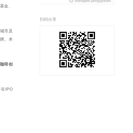
chengwei.peng@allbrightlaw.com
望基金、
扫码分享
座城市及
品牌。本
咖啡创
在IPO