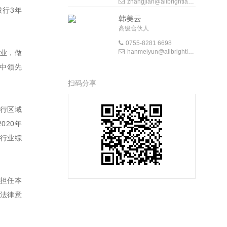
zhangjian@allbrightlaw.com
发行3年
韩美云
高级合伙人
0755-8281 6698
hanmeiyun@allbrightlaw.com
主业，做
中领先
扫码分享
进行区域
020年
产行业综
担任本
法律意