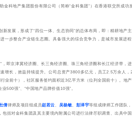
协助金科地产集团股份有限公司（简称“金科集团”）在香港联交所成功
余年创新发展，形成了“四位一体、生态协同”的总体布局，即：精耕地产
上进一步整合产业链生态圈。具备强大的综合竞争力，是城市发展进程
带”，即京津冀经济圈、长三角经济圈、珠三角经济圈和长江经济带，
增长，效益持续提升。公司总资产3800多亿元，员工2.5万余人，2
位列行业前十），社区服务签约面积近3亿平方米（位列全国前十）。地
业500强”、“中国地产品牌价值10强”。
杜倩
律师及项目组成员
赵若云
、
吴杨敏
、
彭泽宇
等组成律师工作团队，
，包括对金科集团及其主要境内附属公司进行法律尽职调查、出具中国