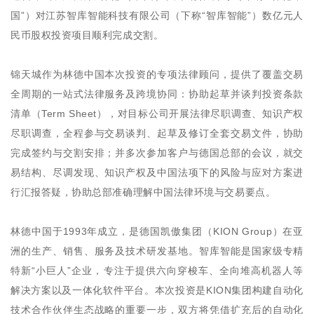
国”）对江苏智库智能科技有限公司（下称“智库智能”）数亿元人
民币股权投资项目顺利完成交割。
锦天城作为林德中国本次投资的专项法律顾问，提供了覆盖交易
全周期的一站式法律服务及跨境协同：协助起草并谈判投资条款
清单（Term Sheet），对目标公司开展法律尽职调查、知识产权
尽职调查，全程参与交易谈判、起草及修订全套交易文件，协助
完成签约与交割安排；并多次参加客户与德国总部的会议，就交
易结构、尽调发现、知识产权及中国法项下的风险与应对方案进
行汇报答疑，协助总部准确理解中国法律环境与交易要点。
林德中国于1993年成立，是德国凯傲集团（KION Group）在亚
洲的生产、销售、服务及技术研发基地。智库智能是国家级专精
特新“小巨人”企业，专注于提供六向穿梭车、全向堆高机器人等
解决方案以及一体化软件平台。本次投资是KION集团构建自动化
技术合作伙伴生态战略的重要一步，双方将凭借扩充后的自动化