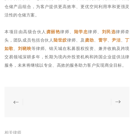
仓储产品组合，为客户提供更高效率、更优空间利用率和更强灵
活性的仓储方案。
本项目由高级合伙人
龚丽艳
律师、
陆学忠
律师、
刘民选
律师牵
头，团队成员包括合伙人
陆世皎
律师、及
龚劲
、
雷宇
、
尹洁
、
丁
如歌
、
刘晓映
等律师。锦天城在私募股权投资、兼并收购及跨境
交易领域深耕多年，长期为境内外投资机构和跨国企业提供法律
服务，未来将继续以专业、高效的服务助力客户实现商业目标。
相关律师