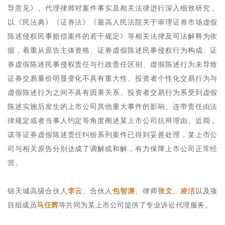
导意见》。代理律师对案件事实及相关法律进行深入细致研究，
以《民法典》《证券法》《最高人民法院关于审理证券市场虚假
陈述侵权民事赔偿案件的若干规定》等相关法律及司法解释为依
据，着重从原告主体资格、证券虚假陈述民事侵权行为构成、证
券虚假陈述民事侵权责任与行政责任区别、虚假陈述行为未导致
证券交易量价明显变化不具有重大性、投资者个性化交易行为与
虚假陈述行为之间不具有因果关系、投资者交易行为系受到虚假
陈述实施后发生的上市公司其他重大事件的影响、连带责任由法
律规定或者当事人约定等角度阐述某上市公司抗辩理由。近期，
该等证券虚假陈述责任纠纷系列案件已得到妥善处理，某上市公
司与相关原告分别达成了调解或和解，有力保障上市公司正常经
营。
锦天城高级合伙人
李云
、合伙人
包智渊
、律师
张文
、
凌洁
以及项
目组成员
马任辉
等共同为某上市公司提供了专业诉讼代理服务。