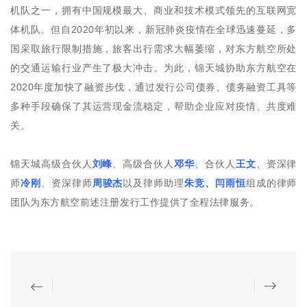
机队之一，拥有中国规模最大、商业和技术模式领先的互联网宽
体机队。但自2020年初以来，新冠肺炎疫情在全球迅速蔓延，多
国采取旅行限制措施，旅客出行需求大幅萎缩，对东方航空所处
的交通运输行业产生了极大冲击。为此，锦天城协助东方航空在
2020年度加快了融资步伐，通过发行公司债券、债务融资工具等
多种手段确保了其运营现金流稳定，帮助企业应对疫情、共度难
关。
锦天城高级合伙人
刘峰
、高级合伙人
邓华
、合伙人
王文
、资深律
师
冷刚
、资深律师
周骏杰
以及律师助理
朱竞、闫雨恒
组成的律师
团队为东方航空前述注册发行工作提供了全程法律服务。