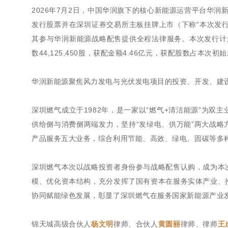
2026年7月2日，中国华润旗下的核心新能源运营平台华润
发行股票并在深圳证券交易所主板挂牌上市（下称“本次发行
其参与华润新能源战略配售提供全程法律服务。本次发行计划
数44,125,450股，获配金额4.46亿元，获配股数占本次初始
华润新能源聚焦风力发电与光伏发电项目的投资、开发、建
深圳燃气成立于1982年，是一家以“燃气+清洁能源”为
供给侧与消费侧两端发力，坚持“发绿电、供万能”两大战
产品服务五大业务，综合利用节能、高效、绿电、固碳等多
深圳燃气本次以战略投资者身份参与战略配售认购，成为本
模、优化资本结构，充分发挥了国有资本在服务实体产业、
协同赋能绿色发展，彰显了深圳燃气在服务国家新能源产业
锦天城高级合伙人
杨文明
律师、合伙人
黄圆丽
律师、律师
王