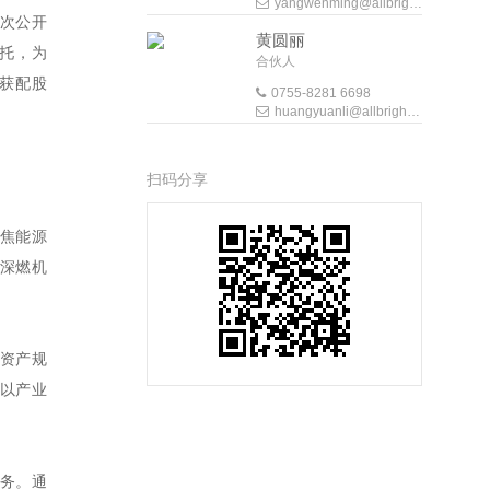
yangwenming@allbrightlaw.com
首次公开
黄圆丽
委托，为
合伙人
气获配股
0755-8281 6698
huangyuanli@allbrightlaw.com
扫码分享
聚焦能源
、深燃机
资产规
以产业
务。通