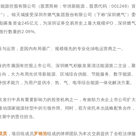
新能源控股有限公司（股票简称：华润新能源，股票代码：001248）
”）。锦天城接受深圳市燃气集团股份有限公司（下称“深圳燃气”）
募集资金245亿元，为深圳证券交易所史上最大规模IPO，深圳燃
发行数量的2.09%。
设与运营，是国内布局最广、规模领先的专业化绿电运营商之一。
双主业的市属国有控股上市公司。深圳燃气积极发展清洁能源第二主业，
略方向，大力布局光伏等新能源、区域综合供能、节能服务、数字能源
种技术能力，为用户提供冷、热、气、电等综合能源一体化解决方案。
次发行中具有重要影响力的投资机构之一，有效助力央企上市公司扩大
推动国家能源转型中的引领作用。同时，双方依托本次战略配售合作，
发展中的责任担当。
成昊
，项目组成员
罗锦浩
组成的律师团队为本次交易提供了全程法律服