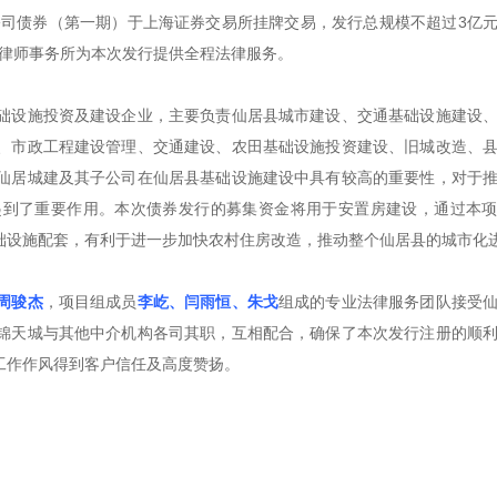
公司债券（第一期）于上海证券交易所挂牌交易，发行总规模不超过3亿
锦天城律师事务所为本次发行提供全程法律服务。
础设施投资及建设企业，主要负责仙居县城市建设、交通基础设施建设
、市政工程建设管理、交通建设、农田基础设施投资建设、旧城改造、
仙居城建及其子公司在仙居县基础设施建设中具有较高的重要性，对于
起到了重要作用。本次债券发行的募集资金将用于安置房建设，通过本
础设施配套，有利于进一步加快农村住房改造，推动整个仙居县的城市化
周骏杰
，项目组成员
李屹、闫雨恒、朱戈
组成的专业法律服务团队接受
锦天城与其他中介机构各司其职，互相配合，确保了本次发行注册的顺
工作作风得到客户信任及高度赞扬。