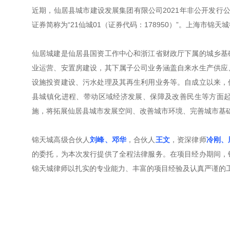
近期，仙居县城市建设发展集团有限公司2021年非公开发行
证券简称为“21仙城01（证券代码：178950）”。上海市
仙居城建是仙居县国资工作中心和浙江省财政厅下属的城乡基
业运营、安置房建设，其下属子公司业务涵盖自来水生产供应
设施投资建设、污水处理及其再生利用业务等。自成立以来，
县城镇化进程、带动区域经济发展、保障及改善民生等方面
施，将拓展仙居县城市发展空间、改善城市环境、完善城市基
锦天城高级合伙人
刘峰、邓华
，合伙人
王文
，资深律师
冷刚、
的委托，为本次发行提供了全程法律服务。在项目经办期间，
锦天城律师以扎实的专业能力、丰富的项目经验及认真严谨的