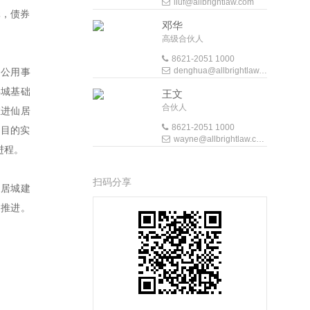
liuf@allbrightlaw.com
元，债券
邓华
高级合伙人
8621-2051 1000
denghua@allbrightlaw.com
、公用事
县城基础
王文
合伙人
推进仙居
8621-2051 1000
项目的实
wayne@allbrightlaw.com
进程。
扫码分享
仙居城建
利推进。