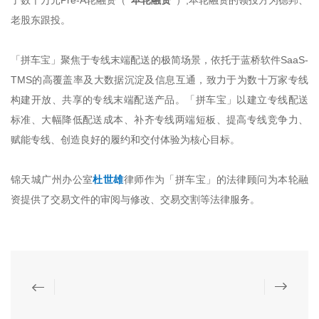
了数千万元Pre-A轮融资（
“本轮融资”
）,本轮融资的领投方为德邦、
老股东跟投。
「拼车宝」聚焦于专线末端配送的极简场景，依托于蓝桥软件SaaS-
TMS的高覆盖率及大数据沉淀及信息互通，致力于为数十万家专线
构建开放、共享的专线末端配送产品。「拼车宝」以建立专线配送
标准、大幅降低配送成本、补齐专线两端短板、提高专线竞争力、
赋能专线、创造良好的履约和交付体验为核心目标。
锦天城广州办公室
杜世雄
律师作为「拼车宝」的法律顾问为本轮融
资提供了交易文件的审阅与修改、交易交割等法律服务。