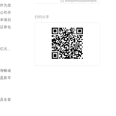
wangxinhui@allbrightlaw.com
）作为发
限公司作
扫码分享
本项目
证券化
0亿元，
上海畅途
盖新车
及全套