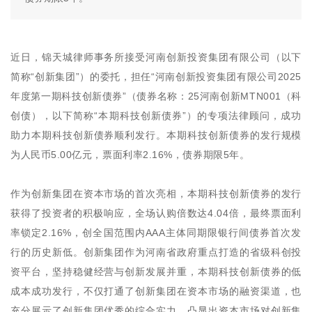
近日，锦天城律师事务所接受河南创新投资集团有限公司（以下
简称“创新集团”）的委托，担任“河南创新投资集团有限公司2025
年度第一期科技创新债券”（债券名称：25河南创新MTN001（科
创债），以下简称“本期科技创新债券”）的专项法律顾问，成功
助力本期科技创新债券顺利发行。本期科技创新债券的发行规模
为人民币5.00亿元，票面利率2.16%，债券期限5年。
作为创新集团在资本市场的首次亮相，本期科技创新债券的发行
获得了投资者的积极响应，全场认购倍数达4.04倍，最终票面利
率锁定2.16%，创全国范围内AAA主体同期限银行间债券首次发
行的历史新低。创新集团作为河南省政府重点打造的省级科创投
资平台，坚持稳健经营与创新发展并重，本期科技创新债券的低
成本成功发行，不仅打通了创新集团在资本市场的融资渠道，也
充分展示了创新集团优秀的综合实力，凸显出资本市场对创新集