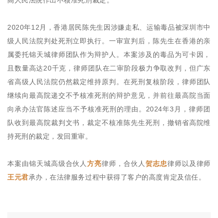
高人民法院作出不核准死刑裁定。
2020年12月，香港居民陈先生因涉嫌走私、运输毒品被深圳市中
级人民法院判处死刑立即执行。一审宣判后，陈先生在香港的亲
属委托锦天城律师团队作为辩护人。本案涉及的毒品为可卡因，
且数量高达20千克，律师团队在二审阶段极力争取改判，但广东
省高级人民法院仍然裁定维持原判。在死刑复核阶段，律师团队
继续向最高院递交不予核准死刑的辩护意见，并前往最高院当面
向承办法官陈述应当不予核准死刑的理由。2024年3月，律师团
队收到最高院裁判文书，裁定不核准陈先生死刑，撤销省高院维
持死刑的裁定，发回重审。
本案由锦天城高级合伙人
方亮
律师，合伙人
贺志忠
律师以及律师
王元君
承办，在法律服务过程中获得了客户的高度肯定及信任。