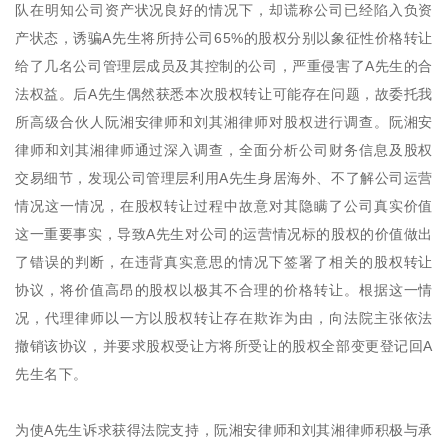
队在明知公司资产状况良好的情况下，却谎称公司已经陷入负资
产状态，诱骗A先生将所持公司65%的股权分别以象征性价格转让
给了几名公司管理层成员及其控制的公司，严重侵害了A先生的合
法权益。后A先生偶然获悉本次股权转让可能存在问题，故委托我
所高级合伙人阮湘安律师和刘其湘律师对股权进行调查。阮湘安
律师和刘其湘律师通过深入调查，全面分析公司财务信息及股权
交易细节，发现公司管理层利用A先生身居海外、不了解公司运营
情况这一情况，在股权转让过程中故意对其隐瞒了公司真实价值
这一重要事实，导致A先生对公司的运营情况标的股权的价值做出
了错误的判断，在违背真实意思的情况下签署了相关的股权转让
协议，将价值高昂的股权以极其不合理的价格转让。根据这一情
况，代理律师以一方以股权转让存在欺诈为由，向法院主张依法
撤销该协议，并要求股权受让方将所受让的股权全部变更登记回A
先生名下。
为使A先生诉求获得法院支持，阮湘安律师和刘其湘律师积极与承