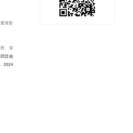
系逐渐形
交所、深
成功过会
，
2024