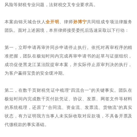
风险等财税专业问题，法财税交叉专业要求高。
本案由锦天城合伙人
全开明
、律师
孙博宁
共同组成专项法律服务
团队。面对上述困境，本所律师接受委托后迅速采取以下行动：
第一，立即申请再审并同步申请停止执行。依托对再审程序的精
准把握，团队在极短时间内完成再审申请书的起草与证据组织，
成功促使黑龙江某法院提审本案，并实际停止原审判决的执行，
为客户赢得宝贵的安全缓冲期。
第二，在数千页财税凭证中梳理“四流合一”的关键事实。团队在
极短时间内完成数千页付款凭证、协议、发票、网签文件等材料
的系统梳理，还原了“合同流、资金流、发票流、货物流”的真实
状态，有力证明我方当事人未实际收取对应款项，不具备开票及
代缴税款的事实基础。