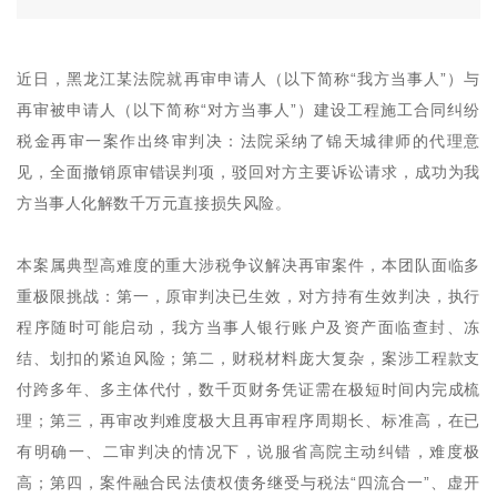
近日，黑龙江某法院就再审申请人（以下简称“我方当事人”）与
再审被申请人（以下简称“对方当事人”）建设工程施工合同纠纷
税金再审一案作出终审判决：法院采纳了锦天城律师的代理意
见，全面撤销原审错误判项，驳回对方主要诉讼请求，成功为我
方当事人化解数千万元直接损失风险。
本案属典型高难度的重大涉税争议解决再审案件，本团队面临多
重极限挑战：第一，原审判决已生效，对方持有生效判决，执行
程序随时可能启动，我方当事人银行账户及资产面临查封、冻
结、划扣的紧迫风险；第二，财税材料庞大复杂，案涉工程款支
付跨多年、多主体代付，数千页财务凭证需在极短时间内完成梳
理；第三，再审改判难度极大且再审程序周期长、标准高，在已
有明确一、二审判决的情况下，说服省高院主动纠错，难度极
高；第四，案件融合民法债权债务继受与税法“四流合一”、虚开