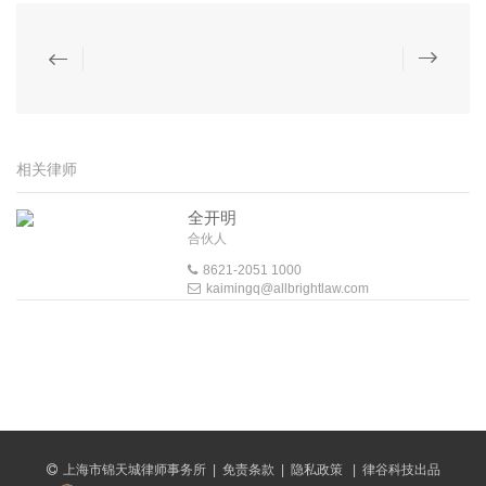
相关律师
全开明
合伙人
8621-2051 1000
kaimingq@allbrightlaw.com
上海市锦天城律师事务所
|
免责条款
|
隐私政策
|
律谷科技出品