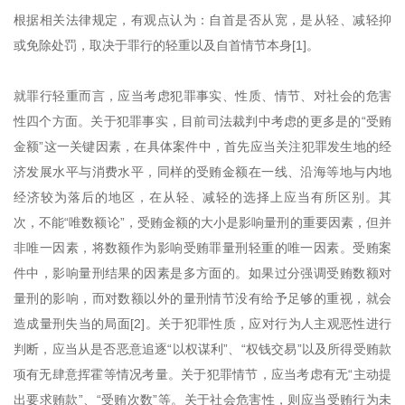
根据相关法律规定，有观点认为：自首是否从宽，是从轻、减轻抑
或免除处罚，取决于罪行的轻重以及自首情节本身[1]。
就罪行轻重而言，应当考虑犯罪事实、性质、情节、对社会的危害
性四个方面。关于犯罪事实，目前司法裁判中考虑的更多是的“受贿
金额”这一关键因素，在具体案件中，首先应当关注犯罪发生地的经
济发展水平与消费水平，同样的受贿金额在一线、沿海等地与内地
经济较为落后的地区，在从轻、减轻的选择上应当有所区别。其
次，不能“唯数额论”，受贿金额的大小是影响量刑的重要因素，但并
非唯一因素，将数额作为影响受贿罪量刑轻重的唯一因素。受贿案
件中，影响量刑结果的因素是多方面的。如果过分强调受贿数额对
量刑的影响，而对数额以外的量刑情节没有给予足够的重视，就会
造成量刑失当的局面[2]。关于犯罪性质，应对行为人主观恶性进行
判断，应当从是否恶意追逐“以权谋利”、“权钱交易”以及所得受贿款
项有无肆意挥霍等情况考量。关于犯罪情节，应当考虑有无“主动提
出要求贿款”、“受贿次数”等。关于社会危害性，则应当受贿行为未