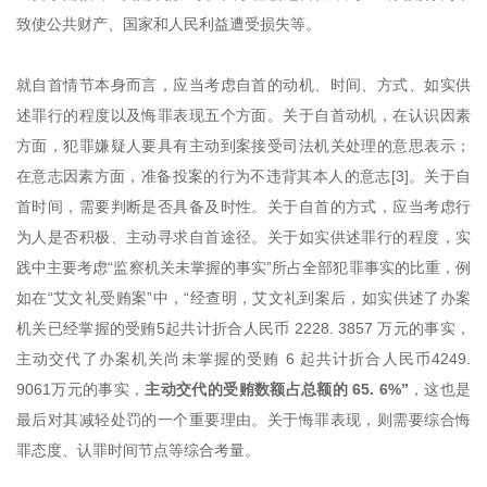
致使公共财产、国家和人民利益遭受损失等。
就自首情节本身而言，应当考虑自首的动机、时间、方式、如实供
述罪行的程度以及悔罪表现五个方面。关于自首动机，在认识因素
方面，犯罪嫌疑人要具有主动到案接受司法机关处理的意思表示；
在意志因素方面，准备投案的行为不违背其本人的意志[3]。关于自
首时间，需要判断是否具备及时性。关于自首的方式，应当考虑行
为人是否积极、主动寻求自首途径。关于如实供述罪行的程度，实
践中主要考虑“监察机关未掌握的事实”所占全部犯罪事实的比重，例
如在“艾文礼受贿案”中，“经查明，艾文礼到案后，如实供述了办案
机关已经掌握的受贿5起共计折合人民币 2228. 3857 万元的事实，
主动交代了办案机关尚未掌握的受贿 6 起共计折合人民币4249.
9061万元的事实，
主动交代的受贿数额占总额的 65. 6%”
，这也是
最后对其减轻处罚的一个重要理由。关于悔罪表现，则需要综合悔
罪态度、认罪时间节点等综合考量。