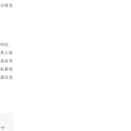
平台报送
的特征。
义务人除
资基金管
类私募投
披露信息