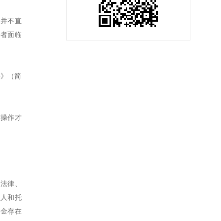
者并不直
资者面临
法》（简
何操作才
及法律、
理人和托
基金存在