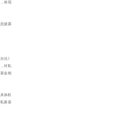
务，体现
信息披露
《办法》
定，对私
的基金相
的具体权
高私募基