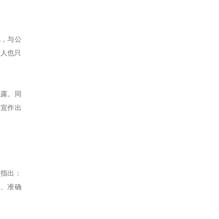
见，与公
务人也只
披露。同
事宜作出
》指出：
性、准确