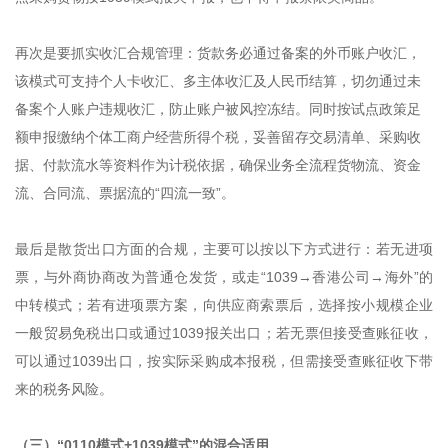
再次是要抓实收汇合规管理：货款务必通过备案的外币账户收汇，
该模式可支持个人卡收汇、多主体收汇及人民币结算，切勿通过未
备案个人账户违规收汇，防止账户被风控冻结。同时按试点政策足
额申报缴纳个体工商户经营所得个税，妥善留存交易清单、采购收
据、付款流水等资料作为计税依据，确保业务全流程货物流、资金
流、合同流、票据流的“四流一致”。
最后是散货出口方面的合规，主要可以按以下方式进行：若无进项
票，与外商协商改为普通仓发货，或走“1039→香港公司→海外”的
中转模式；若有进项票方案，向供应商索票后，选择按小规模企业
一般贸易免税出口或通过1039报关出口；若无票但接受查账征收，
可以通过1039出口，按实际采购成本报税，但需接受查账征收下带
来的税务风险。
（三）“0110模式+1039模式”的混合适用