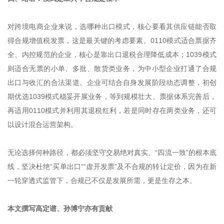
对跨境电商企业来说，选哪种出口模式，核心要看其供应链能否取
得合规增值税发票，这是最关键的考虑要素。0110模式适合票据齐
全、内控规范的企业，核心是靠出口退税合理降低成本；1039模式
则适合无票的小单、多批、散货类业务，为中小型企业打通了合规
出口与收汇的合法渠道。企业可结合自身发展阶段动态调整，初创
期优选1039模式稳妥开展业务，等到规模壮大、票据体系完善后，
再适用0110模式并利用其退税红利，若是同时存在两类业务，还可
以设计混合运营架构。
无论选择何种路径，都必须坚守交易绝对真实、“四流一致”的根本底
线，坚决杜绝“买单出口”“虚开发票”及不合规的转让定价，因为在新
一轮穿透式监管下，合规已不仅是发展所需，更是生存之本。
本文撰写高定谱、孙博宁亦有贡献