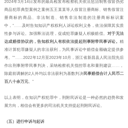
2024年3月14日发布的最高检发布检察机关依法惩治制售假冒伪劣
商品犯罪典型案例之案例五王某某等人假冒注册商标、销售假冒注
册商标的商品、非法制造、销售非法制造的注册商标标识案
中，“……及时告知知识产权权利人诉讼权利义务，依法保障其实质
性参与诉讼。加强释法说理，促成犯罪嫌疑人积极赔偿。
对于无法
达成赔偿协议的，告知权利人有权依法提起刑事附带民事诉讼。
精
准计算犯罪嫌疑人的非法获利，为民事诉讼中赔偿金额确定提供参
考。
”“……2022年12月至2023年10月，浙江省新昌县人民法院先后
作出刑事附带民事判决，采纳检察机关指控罪名和量刑建议……，
除庭前调解的2人外均以非法获利为基数判决
民事赔偿合计人民币二
百八十余万元
。
”
以上表明
，在
知识产权犯罪中，刑附民诉讼是一种必然的趋势和发
展方向，相信会有更多的司法机关支持提起刑附民诉讼。
（五）进行申诉与起诉