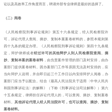
讼以及高效率工作角度而言，聘请外部专业律师是最好的选择了。
（二）阅卷
《人民检察院刑事诉讼规则》第五十六条规定，经人民检察院许
可，诉讼代理人查阅、摘抄、复制本案案卷材料的，参照本规则第
四十九条的规定办理。《人民检察院刑事诉讼规则》第四十九条规
定，辩护律师或者
经过许可的其他辩护人到人民检察院查阅、摘
抄、复制本案的案卷材料
，由负责案件管理的部门及时安排，由办
案部门提供案卷材料。因办案部门工作等原因无法及时安排的，应
当向辩护人说明，并自即日起三个工作日以内安排辩护人阅卷，办
案部门应当予以配合。结合《最高人民法院关于适用
〈
中华人民共
和国刑事诉讼法
〉
的解释》（下称
《
刑事诉讼法司法解释
》
）第六
十五条规定，律师担任诉讼代理人的，可以查阅、摘抄、复制案卷
材料。
其他诉讼代理人经人民法院许可，也可以查阅、摘抄、复制
案卷材料。