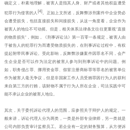
确定义，朴素地理解，被害人是指其人身、财产或者其他权益遭受
[4]
犯罪行为侵害的人
。正如上文所述，反舞弊涉刑案件中企业势必
会遭受损失，包括直接损失和间接损失，从这一角度看，企业作为
被害人的地位不可动摇。但是，相关体系法律条文往往更重视
“直接
的物质损失”，例如，
《
刑事诉讼法
》
第一百零一条规定，被害人由
于被告人的犯罪行为而遭受物质损失的，在刑事诉讼过程中，有权
提起附带民事诉讼。受此影响，反舞弊涉嫌案件因罪名不同，会
产
生
企业是否可以作为法定的被害人参与到刑事诉讼中
的问题
。例
如，职务侵占罪、挪用资金罪、假冒注册商标罪等罪名的被害单位
作为被害人毫无争议，但是非国家工作人员受贿罪因行为人的获利
来自
第三方的行贿，该财物不属于行为人所在企业，司法实践中
可
能
不承认企业的被害人地位。
其次，关于委托诉讼代理人的范围，应参照关于辩护人的规定。一
般来讲，诉讼代理人分为两类，一类是外部专业律师，另一类就是
公司内部负责审计监察员工。若企业有一定的财务预算，从方便诉