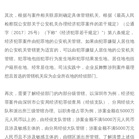
其次，根据与案件相关联原则确定具体管辖机关。根据《最高人民
检察院公安部关于公安机关办理经济犯罪案件的若干规定》（公通
字〔
2017〕25号）
（下称
“《经济犯罪若干规定》”）
第八条规定，
经济犯罪案件由犯罪地的公安机关管辖。如果由犯罪嫌疑人居住地
的公安机关管辖更为适宜的，可以由犯罪嫌疑人居住地的公安机关
管辖。犯罪地包括犯罪行为发生地和犯罪结果发生地。居住地包括
户籍所在地、经常居住地。司法实践中，企业反舞弊涉刑案件最理
想且首选的管辖机关应为企业所在地的经侦部门。
再次，需要了解经侦部门的内部分级管辖。以深圳市为例，经济
犯
罪案件
由深圳市公安局经济犯罪侦查局（经侦支队）、分局经侦大
队和派出所三级管辖办理。以职务侵占罪为例，涉案金额在
5000万
元
人民币以上的，由经侦支队管辖；涉案金额不满
5000万元人民币
且涉及敏感主体的，由分局经侦大队管辖；涉案金额不满5000万元
人民币且不涉及敏感主体的，由辖区派出所管辖。了解清楚上述信