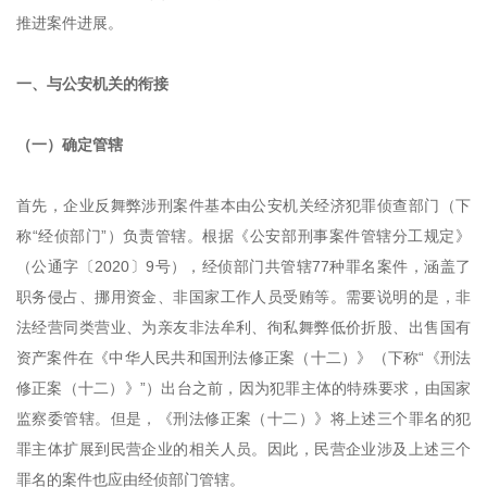
推进案件进展。
一、
与公安机关的衔接
（一）确定管辖
首先，企业反舞弊涉刑案件基本由
公安机关
经济犯罪侦查部门（下
称
“
经侦部门
”
）负责管辖。根据《公安部刑事案件管辖分工规定》
（公通字〔
2020〕9号），经侦部门共管辖77种罪名案件，涵盖了
职务侵占、挪用资金、非国家工作人员受贿等。需要说明的是，非
法经营同类营业、为亲友非法牟利、徇私舞弊低价折股、出售国有
资产案件在
《
中华人民共和国刑法修正案（十二）
》
（
下称
“
《
刑法
修正案（十二）
》
”
）
出台之前，因为犯罪主体的特殊要求，由国家
监察委管辖。但是，
《
刑法修正案（十二）
》
将上述三个罪名的犯
罪主体扩展到民营企业的相关人员。因此，
民营企业
涉及上述三个
罪名的案件也应由经侦部门管辖。