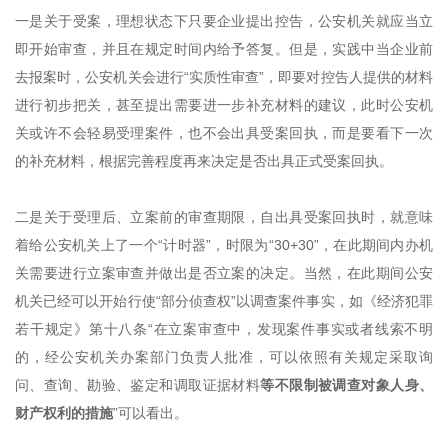
一是关于受案，理想状态下只要企业提出控告，公安机关就应当立
即开始审查，并且在规定时间内给予答复。但是，实践中当企业前
去报案时，公安机关会进行
“实质性审查”，即要对控告人提供的材料
进行初步把关，甚至提出需要进一步补充材料的建议，此时公安机
关或许不会轻易受理案件，也不会出具受案回执，而是要看下一次
的补充材料，根据完善程度再来决定是否出具正式受案回执。
二是关于受理后、立案前的审查期限，自出具受案回执时，就意味
着给公安机关上了一个
“计时器”，时限为“30+30”，在此期间内办机
关需要进行立案审查并做出是否立案的决定。当然，在此期间公安
机关已经可以开始行使“部分侦查权”以调查案件事实，
如
《
经济犯罪
若干规定
》
第十八条
“在立案审查中，发现案件事实或者线索不明
的，经公安机关办案部门负责人批准，可以依照有关规定采取询
问、查询、勘验、鉴定和调取证据材料
等不限制被调查对象人身、
财产权利的措施
”可以看出。