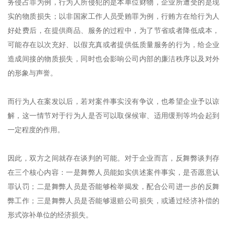
务侵占罪为例，行为人所侵犯的是本单位财物，企业所遭受的是现
实的物质损失；以非国家工作人员受贿罪为例，行贿方在给行为人
好处费后，在提供商品、服务的过程中，为了节省或者
降低
成本，
可能存在以次充好、以假充真或者提供低质量服务的行为，给企业
造成间接的物质损失，同时也会影响公司内部的廉洁秩序以及对外
的形象与声誉。
而行为人在案发以后，若对案件事实没有争议，也希望企业予以谅
解，这一情节对于行为人是否可以取保候审、适用缓刑等均会起到
一定程度的作用。
因此，双方之间就存在谈判的可能。对于企业而言，反舞弊谈判存
在三个核心内容：一是舞弊人员能如实供述案件事实，是否愿意认
罪认罚；二是舞弊人员是否能够检举揭发，配合公司进一步的反舞
弊工作；三是舞弊人员是否能够退赔公司损失，或通过经济补偿的
形式弥补单位的经济损失。