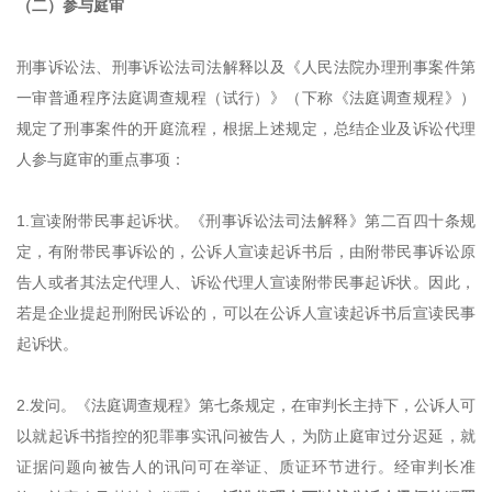
（二）参与庭审
刑事诉讼法、刑事诉讼法司法解释以及《人民法院办理刑事案件第
一审普通程序法庭调查规程（试行）》（下称
《
法庭调查规程
》
）
规定了刑事案件的开庭流程，根据上述规定，总结企业及诉讼代理
人参与庭审的重点事项：
1.宣读附带民事起诉状。
《
刑事诉讼法司法解释
》
第二百四十条规
定，有附带民事诉讼的，公诉人宣读起诉书后，由附带民事诉讼原
告人或者其法定代理人、诉讼代理人宣读附带民事起诉状。因此，
若是企业提起刑附民诉讼的，可以在公诉人宣读起诉书后宣读民事
起诉状。
2.发问。
《
法庭调查规程
》
第七条规定，在审判长主持下，公诉人可
以就起诉书指控的犯罪事实讯问被告人，为防止庭审过分迟延，就
证据问题向被告人的讯问可在举证、质证环节进行。经审判长准