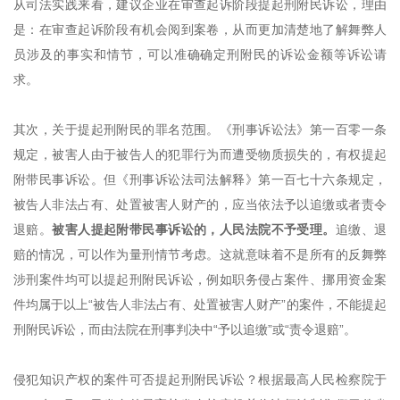
从司法实践来看，建议企业在审查起诉阶段提起刑附民诉讼，理由
是：在审查起诉阶段有机会阅到案卷，从而更加清楚地了解舞弊人
员涉及的事实和情节，可以准确确定刑附民的诉讼金额等诉讼请
求。
其次，关于提起刑附民的罪名范围。
《
刑事诉讼法
》
第一百零一条
规定，被害人由于被告人的犯罪行为而遭受物质损失的，有权提起
附带民事诉讼。但
《
刑事诉讼法司法解释
》
第一百七十六条规定，
被告人非法占有、处置被害人财产的，应当依法予以追缴或者责令
退赔。
被害人提起附带民事诉讼的，人民法院不予受理。
追缴、退
赔的情况，可以作为量刑情节考虑。这就意味着不是所有的反舞弊
涉刑案件均可以提起刑附民诉讼，例如职务侵占案件、挪用资金案
件均属于以上
“被告人非法占有、处置被害人财产”的案件，不能提起
刑附民诉讼，而由法院在刑事判决中“予以追缴”或“责令退赔”。
侵犯知识产权的案件可否提起刑附民诉讼？根据最高人民检察院于