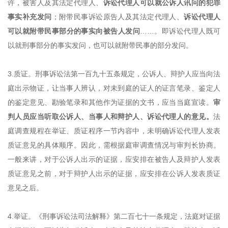
许，被害人及其法定代理人、
诉讼代理人可以就公诉人讯问的犯罪
事实补充发问
；附带民事诉讼原告人及其法定代理人、
诉讼代理人
可以就附带民事部分的事实向被告人发问
……。即诉讼代理人既可
以就刑事部分的事实发问，也可以就附带民事的部分发问。
3.质证。刑事诉讼法第一百九十五条规定，公诉人、辩护人应当向法
庭出示物证，让当事人辨认，对未到庭的证人的证言笔录、鉴定人
的鉴定意见、勘验笔录和其他作为证据的文书，应当当庭宣读。
审
判人员应当听取公诉人、当事人和辩护人、诉讼代理人的意见。
法
庭调查规程在举证、质证程序一节内容中，未明确诉讼代理人发表
质证意见的具体顺序。因此，需根据庭审调查情况与审判长协商。
一般来讲，对于公诉人出示的证据，应安排在被告人及辩护人发表
质证意见之前，对于辩护人出示的证据，应安排在公诉人发表质证
意见之后。
4.举证。
《
刑事诉讼法司法解释
》
第二百七十一条规定，法庭对证据