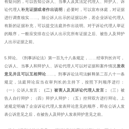
有疑问的，可以告知公诉人、当事人及其法定代理人、辩护人、诉
讼代理人
补充证据或者作出说明
；必要时，可以宣布休庭，对证据
进行调查核实
……。除公诉人出示的证据以外，若企业诉讼代理人
有新的证据补充，可以提交法庭并
作出
说明。对于诉讼代理人举证
的顺序，一般应安排在公诉人出示完所有证据之后、被告人及辩护
人出示证据之前。
5.辩论。
《
刑事诉讼法
》
第一百九十八条规定，
……经审判长许可，
公诉人、当事人和辩护人、诉讼代理人可以对证据和案件情况
发表
意见并且可以互相辩论
……。刑事诉讼法司法解释第二百八十一条
规定，法庭辩论应当在审判长的主持下，按照下列顺序进行：
（一）公诉人发言；
（二）被害人及其诉讼代理人发言；
（三）被
告人自行辩护；（四）辩护人辩护；（五）控辩双方进行辩论。上
述规定明确了企业诉讼代理人发表辩论意见的顺序，即在公诉人发
表公诉意见之后，在被告人及辩护人发表辩护意见之前。