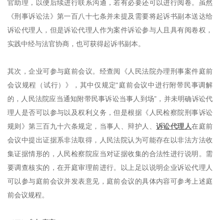
官助理，以便后续进行联系沟通，若有必要还可以进行阅卷。虽然
《
刑事诉讼法
》
第一百八十七条并未
提及
需要将起诉书副本送达给
诉讼代理人，但是诉讼代理人作为案件诉讼参与人且具有阅卷权，
实践中经与法官协商，也可获得起诉书副本。
其次，企业可参与庭前会议。经查阅《人民法院办理刑事案件庭前
会议规程（试行）》，其中仅规定
“庭前会议中进行附带民事调解
的，人民法院应当通知附带民事诉讼当事人到场”，并未明确诉讼代
理人是否
可以
参与以及权利义务，但是根据《人民检察院刑事诉讼
规则》第三百九十六条规定，当事人、辩护人、
诉讼代理人
在庭前
会议中提出证据系非法取得，人民法院认为可能存在以非法方法收
集证据情形的，人民检察院应当对证据收集的合法性进行说明。需
要调查核实的，在开庭审理前进行。以上足以说明企业诉讼代理人
可以参与庭前会议并发表意见，庭前会议的具体内容可参考上述庭
前会议规程。