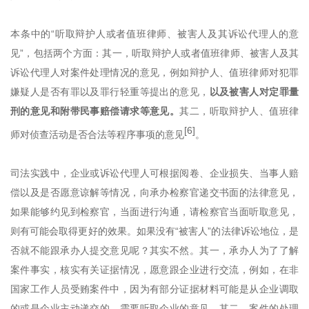
本条中的
“听取辩护人或者值班律师、被害人及其诉讼代理人的意
见”，包括两个方面：其一，听取辩护人或者值班律师、被害人及其
诉讼代理人对案件处理情况的意见，例如辩护人、值班律师对犯罪
嫌疑人是否有罪以及罪行轻重等提出的意见，
以及被害人对定罪量
刑的意见和附带民事赔偿请求等意见。
其二，听取辩护人、值班律
[6]
师对侦查活动是否合法等程序事项的意见
。
司法实践中，企业或诉讼代理人可根据阅卷、企业损失、当事人赔
偿以及是否愿意谅解等情况，向承办检察官递交书面的法律意见，
如果
能够
约见到检察官，当面进行沟通，请检察官当面听取意见，
则有可能会取得更好的效果。如果没有
“被害人”的法律诉讼地位，是
否就不能跟承办人提交意见呢？其实不然。其一，承办人为了了解
案件事实，核实有关证据情况，愿意跟企业进行交流，例如，在非
国家工作人员受贿案件中，因为有部分证据材料可能是从企业调取
的或是企业主动递交的，需要听取企业的意见。其二，案件的处理