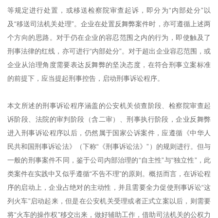
等规定进行处置，或移送检察院审查起诉，即分为
“内部处分”以
及“移送司法机关处理”。企业在处置反舞弊案件时，亦可遵循上述两
个方向的思路。对于仍在企业的容忍范围之内
的行为，
即使
触及
了
刑事法律的红线，亦可进行
“内部处分”。对于超出企业容忍范围，或
企业从治理角度需要表达反舞弊的坚决态度，在符合刑事立案标准
的前提下，应当提起刑事控告，启动刑事诉讼程序。
本文所
述的刑事诉讼程序涵盖的公安机关侦查阶段、检察院审查起
诉阶段、法院的审
判
阶段（含二审）
、
刑事执行阶段，
企业反舞弊
进入
刑事诉讼程序以后，仍然属于国家公诉案件，应遵循《中华人
民共和国刑事诉讼法》（下称
“《
刑事诉讼法
》
”
）的规则进行。但与
一般的刑事案件不同，鉴于公司内部治理的
“自主性”与“独立性”，此
类案件在实践中又似乎遵循“不告不理”的原则。概括而言，在诉讼程
序的启动上，企业占绝对的主动性，并且需要全力促使刑事诉讼“这
列火车”启动起来，但是在公安机关受理或者正式立案以后，则需要
将“火车的操作权”移交出来，做好辅助工作，借助司法机关的公权力