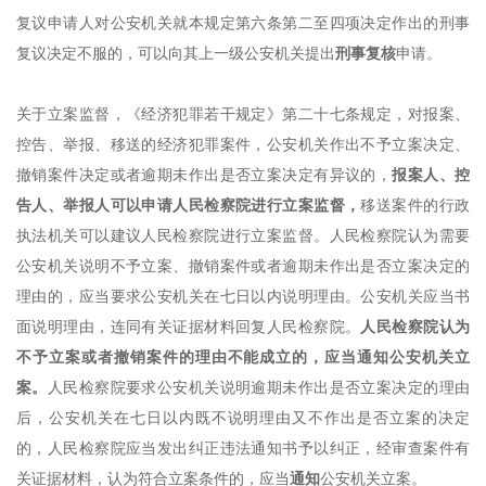
复议申请人对公安机关就本规定第六条第二至四项决定作出的刑事
复议决定不服的，可以向其上一级公安机关提出
刑事复核
申请。
关于立案监督，
《经济犯罪若干规定》
第二十七条规定，对报案、
控告、举报、移送的经济犯罪案件，公安机关作出不予立案决定、
撤销案件决定或者逾期未作出是否立案决定有异议的，
报案人、控
告人、举报人可以申请人民检察院进行立案监督，
移送案件的行政
执法机关可以建议人民检察院进行立案监督。人民检察院认为需要
公安机关说明不予立案、撤销案件或者逾期未作出是否立案决定的
理由的，应当要求公安机关在七日以内说明理由。公安机关应当书
面说明理由，连同有关证据材料回复人民检察院。
人民检察院认为
不予立案或者撤销案件的理由不能成立的，应当通知公安机关立
案。
人民检察院要求公安机关说明逾期未作出是否立案决定的理由
后，公安机关在七日以内既不说明理由又不作出是否立案的决定
的，人民检察院应当发出纠正违法通知书予以纠正，经审查案件有
关证据材料，认为符合立案条件的，应当
通知
公安机关立案。