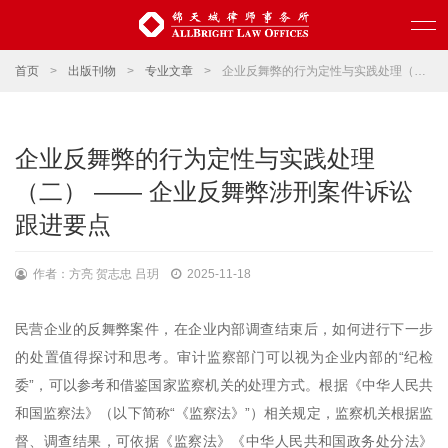
首页
>
出版刊物
>
专业文章
>
企业反舞弊的行为定性与实践处理（二） —— 企业反舞弊涉刑案件诉讼跟进要点
企业反舞弊的行为定性与实践处理
（二） —— 企业反舞弊涉刑案件诉讼
跟进要点
作者：方亮 贺志忠 吕玥
2025-11-18
民营企业的反舞弊案件，在企业内部调查结束后，如何进行下一步
的
处置
值得探讨和思考。审计监察部门可以视为企业内部的
“纪检
委”，可以参考和借鉴国家监察机关的处理方式。根据《中华人民共
和国监察法》
（
以下简称
“《监察法》”
）
相关规定，监察机关根据监
督、调查结果，
可
依据
《
监察法
》《
中华人民共和国
政务处分法
》