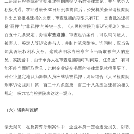
二是应在检察院审查批准逮捕期间提交书面法律意见，并与承办人
积极沟通。在经过最长
30日后刑事拘留后，公安机关会呈请检察院
作出是否批准逮捕的决定，审查逮捕的期限只有7日，是否批准逮捕
是“羁押”与“非羁押”的关键一步。《人民检察院刑事诉讼规则》第二
百五十九条规定，办理
审查逮捕、
审查起诉案件，可以询问证人、
被害人、鉴定人等诉讼参与人，并制作笔录附卷。询问时，应当告
知其诉讼权利和义务。这就表明承办检察官应当听取被害人的意
见，实践当中，由于承办人在审查逮捕期间
“时间紧、任务重”，有可
能不能当面听取意见，此时企业提交书面的法律意见就很重要了。
若企业坚定地认为舞弊人员应继续被羁押，则应结合《人民检察院
刑事诉讼规则》第一百二十八条
至第
一百三十八条应当逮捕的相关
规定，极力地向检察院表达这一观点。
（六）谈判与谅解
毫无疑问，在反舞弊涉刑案件中，企业本身一定会遭受损失。以职