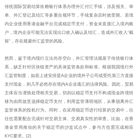
传统国际贸易结算依赖银行体系办理外汇付汇手续，涉及报关、审
单、外汇登记及结汇等多重合规环节，手续复杂且时效受限。若境
内企业使用香港金融平台完成稳定币支付，资金未直接汇入境内账
户，境内企业可能无法实现出口收入确认及结汇，造成外汇收入“截
留”，存在规避外汇监管的风险。
然而，鉴于境内现行立法尚存空白，外汇管理法规基于传统银行体
系，缺乏针对区块链资产的具体监管条款和标准。根据我国现行外
汇监管制度，如若上述安排是A企业的境外子公司或受托第三方直接
支付现金，则几乎必然存在境内A企业逃汇的法律风险。因此，贸易
主体应当谨慎处理相关交易，切勿以稳定币支付不构成现金跨境转
移为由而故意选择稳定币支付，利用监管薄弱地区，从事脱离外汇
监管体系的投机行为。同时，在采用稳定币进行结算的交易中，往
往也需要配合完成针对交易主体、交易真实性的审查。比如，在香
港金管局推动的关于稳定币的沙盒试点中，参与方也需完成相应
KYC要求。[2]