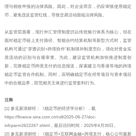
理与税收申报的法律风险。因此，对企业而言，仍应审慎使用稳定
币，避免违反监管红线，导致交易活动面临法律风险。
从监管层面看，现行外汇管理制度仍以传统银行体系为核心，但在
面对稳定币链上支付路径、智能合约结算机制等新型方式时，监管
机构可通过“穿透识别+跨境协作”机制填补制度空白，强化对资金实
质流动的识别与合规审查。为此，建议监管机构加快推进制度创
新，完善稳定币跨境支付的信息报送，探索建立与香港等地的跨境
稳定币监管合作机制。同时，应明确稳定币在经常项目与资本项目
中的合规边界，防范相关主体进行监管套利行为。
注释
[1] 参见新浪财经：《稳定币的经济学分析》，载
https://finance.sina.com.cn/roll/2025-06-27/doc-
infcparm2622267.shtml，最后访问时间：2025年6月30日。
[2] 参见新浪财经：《稳定币+互联网金融+跨境支付，核心公司最新