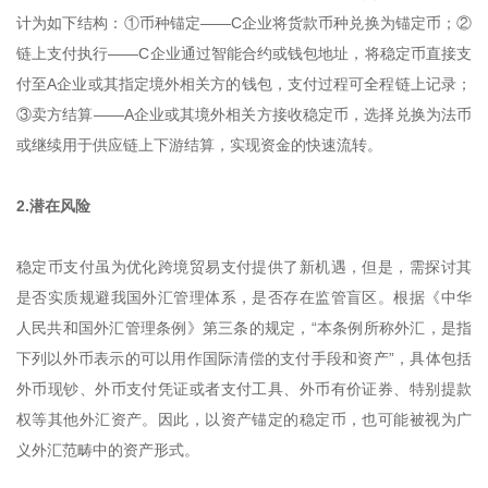
计为如下结构：①币种锚定——C企业将货款币种兑换为锚定币；②
链上支付执行——C企业通过智能合约或钱包地址，将稳定币直接支
付至A企业或其指定境外相关方的钱包，支付过程可全程链上记录；
③卖方结算——A企业或其境外相关方接收稳定币，选择兑换为法币
或继续用于供应链上下游结算，实现资金的快速流转。
2.潜在风险
稳定币支付虽为优化跨境贸易支付提供了新机遇，但是，需探讨其
是否实质规避我国外汇管理体系，是否存在监管盲区。根据《中华
人民共和国外汇管理条例》第三条的规定，“本条例所称外汇，是指
下列以外币表示的可以用作国际清偿的支付手段和资产”，具体包括
外币现钞、外币支付凭证或者支付工具、外币有价证券、特别提款
权等其他外汇资产。因此，以资产锚定的稳定币，也可能被视为广
义外汇范畴中的资产形式。