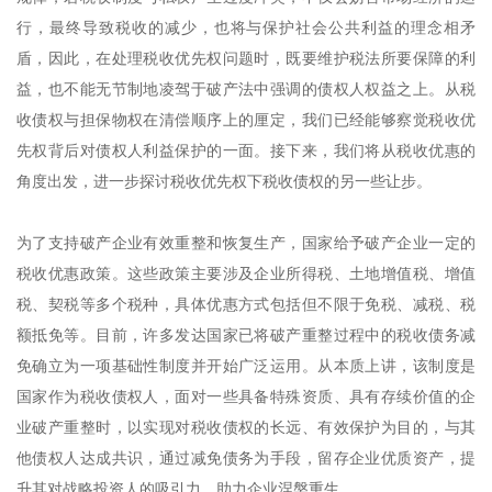
行，最终导致税收的减少，也将与保护社会公共利益的理念相矛
盾，因此，在处理税收优先权问题时，既要维护税法所要保障的利
益，也不能无节制地凌驾于破产法中强调的债权人权益之上。从税
收债权与担保物权在清偿顺序上的厘定，我们已经能够察觉税收优
先权背后对债权人利益保护的一面。接下来，我们将从税收优惠的
角度出发，进一步探讨税收优先权下税收债权的另一些让步。
为了支持破产企业有效重整和恢复生产，国家给予破产企业一定的
税收优惠政策。这些政策主要涉及企业所得税、土地增值税、增值
税、契税等多个税种，具体优惠方式包括但不限于免税、减税、税
额抵免等。目前，许多发达国家已将破产重整过程中的税收债务减
免确立为一项基础性制度并开始广泛运用。从本质上讲，该制度是
国家作为税收债权人，面对一些具备特殊资质、具有存续价值的企
业破产重整时，以实现对税收债权的长远、有效保护为目的，与其
他债权人达成共识，通过减免债务为手段，留存企业优质资产，提
升其对战略投资人的吸引力，助力企业涅槃重生。