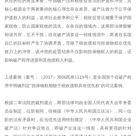
从目的论的角度来看，中国破产法和税收征管法的矛盾和冲突，其
核心根源在于两者秉持的核心理念存在差异。破产法致力于公平保
护债权人的利益，追求社会效率和公平；税收征管法侧重于保护国
家税收，防止国家税收的流失。在各自的领域内，这两部法律能够
和谐共存，互不干扰，但在破产清算这一特殊情境中，两者在实现
自己的目标时产生了协调矛盾，导致了税收债权与担保物权在优先
效力上的冲突，该冲突的处置结果不仅影响担保物权人的权益，还
影响破产程序进度和其他债权人利益。
上述案例（案号：（2017）浙06民终1119号）是全国首个在破产程
序中明确判定“担保物权相较于税收债权具有优先权”的司法案例。
根据二审法院的裁判观点，两部法律均由全国人民代表大会常务委
员会制定，位阶相同，但根据《中华人民共和国立法法》，同一位
阶的法有矛盾时，应当优先适用特别规定，《中华人民共和国企业
破产法》针对争议焦点，即破产企业这一情形，具有更强的针对