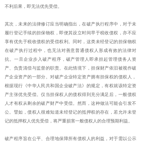
不利后果，即无法优先受偿。
其次，未来的法律修订应当明确指出，在破产执行程序中，对于未
履行登记手续的担保物权，即便其设立时间早于税收债权，亦不应
享有优先于税收债权的受偿权利。同时，这类未经登记的担保物权
在破产执行过程中，也无法对善意普通债权人形成有效的法律对
抗。一旦企业步入破产程序，破产管理人即承担起管理债务人资
产、负责清偿与监督的职责。在此情境下，担保财产依旧被视作破
产企业资产的一部分。对破产企业特定资产拥有担保权的债权人，
根据现行《中华人民共和国企业破产法》的规定，有权就该特定资
产主张优先受偿。仅当担保权人的债权得到充分满足后，一般债权
人才有权从剩余的破产财产中受偿。然而，这种做法可能会引发不
公。譬如，债权人很难知道未经登记的抵押权的存在，若允许未登
记的抵押权人优先受偿，将严重损害一般债权人的合理预期利益。
破产程序旨在公平、合理地保障所有债权人的利益，对于需以公示