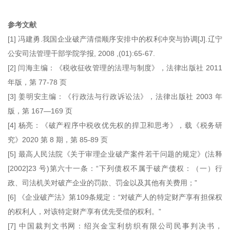
参考文献
[1] 冯建勇.我国企业破产清偿顺序安排中的权利冲突与协调[J].辽宁
公安司法管理干部学院学报, 2008 ,(01):65-67.
[2] 闫海主编：《税收征收管理的法理与制度》，法律出版社 2011
年版，第 77-78 页
[3] 姜明安主编：《行政法与行政诉讼法》，法律出版社 2003 年
版，第 167—169 页
[4] 杨亮：《破产程序中税收优先权的捍卫和思考》，载《税务研
究》2020 第 8 期，第 85-89 页
[5] 最高人民法院《关于审理企业破产案件若干问题的规定》(法释
[2002]23 号)第六十一条：“下列债权不属于破产债权：（一）行
政、司法机关对破产企业的罚款、罚金以及其他有关费用；”
[6] 《企业破产法》第109条规定：“对破产人的特定财产享有担保权
的权利人，对该特定财产享有优先受偿的权利。”
[7] 中国裁判文书网：绍兴金宝利纺织有限公司民事判决书，