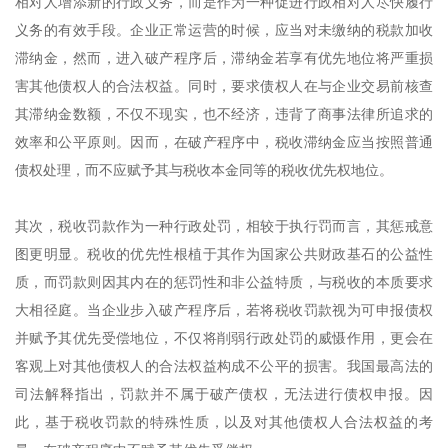
相对人增添新的行政义务，而是作为一种促进行政相对人尽快履行
义务的有效手段。企业正常运营的时候，应当对未缴纳的税款加收
滞纳金，然而，进入破产程序后，滞纳金若享有优先地位将严重损
害其他债权人的合法权益。同时，要求债权人在与企业交易前核查
其滞纳金数额，不仅不现实，也不经济，违背了商事法律所追求的
效率和公平原则。因而，在破产程序中，税收滞纳金应当按照普通
债权处理，而不应赋予其与税收本金同等的税收优先权地位。
其次，税收罚款作为一种行政处罚，相较于执行罚而言，其惩戒意
图更明显。税收的优先性根植于其作为国家公共财政基石的公益性
质，而罚款则因其内在的惩罚性和非公益特质，与税收的本质要求
大相径庭。当企业步入破产程序后，若将税收罚款视为可申报债权
并赋予其优先受偿地位，不仅将削弱行政处罚的威慑作用，更会在
客观上对其他债权人的合法权益构成不公平的损害。我国最高法的
司法解释指出，罚款并不属于破产债权，无法进行债权申报。因
此，基于税收罚款的特殊性质，以及对其他债权人合法权益的考